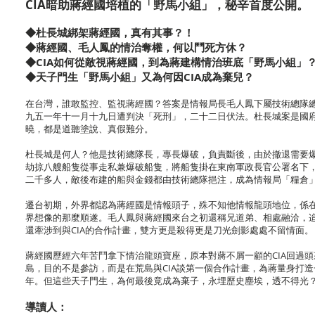
CIA暗助蔣經國培植的「野馬小組」，秘辛首度公開。
◆杜長城綁架蔣經國，真有其事？！
◆蔣經國、毛人鳳的情治奪權，何以鬥死方休？
◆CIA如何從敵視蔣經國，到為蔣建構情治班底「野馬小組」
◆天子門生「野馬小組」又為何因CIA成為棄兒？
在台灣，誰敢監控、監視蔣經國？答案是情報局長毛人鳳下屬技術總隊
九五一年十一月十九日遭判決「死刑」，二十二日伏法。杜長城案是國
曉，都是道聽塗說、真假難分。
杜長城是何人？他是技術總隊長，專長爆破，負責斷後，由於撤退需要
劫掠八艘船隻從事走私兼爆破船隻，將船隻掛在東南軍政長官公署名下
二千多人，敵後布建的船與金錢都由技術總隊挹注，成為情報局「糧倉
遷台初期，外界都認為蔣經國是情報頭子，殊不知他情報龍頭地位，係
界想像的那麼順遂。毛人鳳與蔣經國來台之初還稱兄道弟、相處融洽，
還牽涉到與CIA的合作計畫，雙方更是殺得更是刀光劍影處處不留情面。
蔣經國歷經六年苦鬥拿下情治龍頭寶座，原本對蔣不屑一顧的CIA回過頭
島，目的不是參訪，而是在荒島與CIA談第一個合作計畫，為蔣量身打造
年。但這些天子門生，為何最後竟成為棄子，永埋歷史塵埃，透不得光
導讀人：