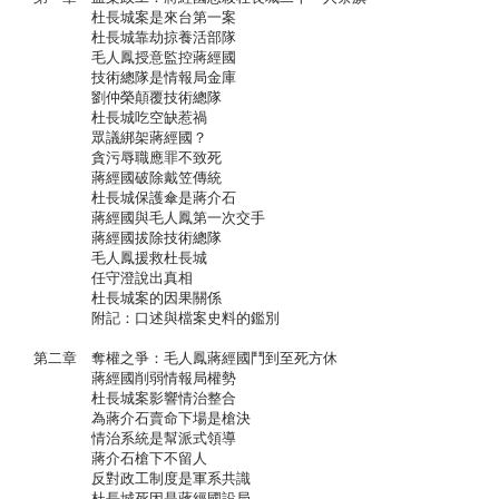
杜長城案是來台第一案
杜長城靠劫掠養活部隊
毛人鳳授意監控蔣經國
技術總隊是情報局金庫
劉仲榮顛覆技術總隊
杜長城吃空缺惹禍
眾議綁架蔣經國？
貪污辱職應罪不致死
蔣經國破除戴笠傳統
杜長城保護傘是蔣介石
蔣經國與毛人鳳第一次交手
蔣經國拔除技術總隊
毛人鳳援救杜長城
任守澄說出真相
杜長城案的因果關係
附記：口述與檔案史料的鑑別
第二章 奪權之爭：毛人鳳蔣經國鬥到至死方休
蔣經國削弱情報局權勢
杜長城案影響情治整合
為蔣介石賣命下場是槍決
情治系統是幫派式領導
蔣介石槍下不留人
反對政工制度是軍系共識
杜長城死因是蔣經國設局