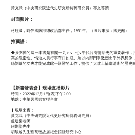
黃克武（中央研究院近代史研究所特聘研究員）專文導讀
封面照片：
蔣經國，時任國防部總政治部主任，1951年。（圖片來源：國史館）
推薦語：
◆張友驊的這一本書是有關一九五○─七○年代台灣情治史的重要著作，
高的隱密性、情治人員行事守口如瓶、兼以內部鬥爭激烈出乎外界想像
絲剝繭的功夫才能完成此一艱難的工作，提供了大致上輪廓清晰的歷史
【新書發表會】現場直播影片
時間：2022年12月1日(四)下午2:00
地點：中華民國婦女聯合會
▎現場來賓：
黃克武（中央研究院近代史研究所特聘研究員）
盧建榮老師
紐則堅先生
胡敏越先生暨胡璉故居紀念館暨研究中心