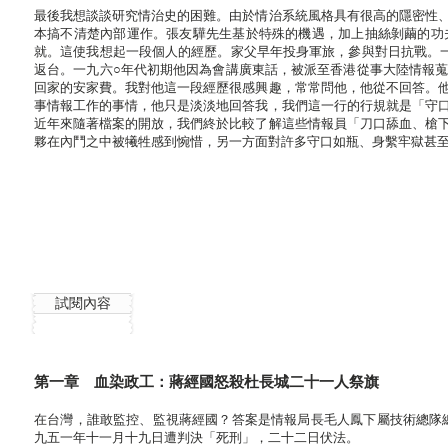
最後我想談談研究情治史的困難。由於情治系統風格具有很高的隱密性
本搞不清楚內部運作。張友驊先生基於特殊的機遇，加上抽絲剝繭的功
就。這使我想起一段個人的經歷。家父早年投身軍旅，參與對日抗戰。
返台。一九六○年代初期他因為會講廣東話，被派至香港從事大陸情報
回家的安家費。我對他這一段經歷很感興趣，常常問他，他從不回答。
事情報工作的事情，他只是淡淡地回答我，我們這一行的行規就是「守
近年來隨著檔案的開放，我們終於比較了解這些情報員「刀口舔血、槍
夥在內鬥之中被犧牲感到惋惜，另一方面對許多守口如瓶、身繫牢獄甚
試閱內容
第一章 血染政工：蔣經國怒殺杜長城二十一人祭旗
在台灣，誰敢監控、監視蔣經國？答案是情報局長毛人鳳下屬技術總隊
九五一年十一月十九日遭判決「死刑」，二十二日伏法。