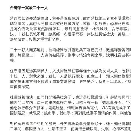
台灣第一案殺二十一人
蔣經國知道要清除障礙，首要是說服陳誠，故而蔣找第三者素有謙謙君
聽到風聲，異想天開搞出綁架蔣經國方案，來個「捉放曹」恐嚇蔣經國
是蔣介石為此事竟然猶豫不決，最終同意改隸，杜長城以「貪汙辱職
決，非殺杜長城不可。該案經一次過堂問審，判決杜長城槍決，從屬二
決的慘案，殺戮之重世所罕見。
二十一顆人頭落地前，技術總隊改隸聯勤兵工署已完成，激起嘩變誘因
因，然從屬二十一人為何被陪葬，則事涉情治奪權之爭。說明杜案曲折
葬。
任守澄因是涉案關係人，入技術總隊任職年僅十八歲為技術人員，改隸
非杜一人。對我來說，殺杜一人是執行軍法，但拿二十一顆人頭祭旗是
歲的技術軍官都不放過？由於文獻難徵、史料缺乏，我查不出原因。但
重值得探究。
杜長城被槍決，如同打開潘朵拉盒子，也許是殺戮過慘，引起情報局同
國外鬥回局內，這一連串的奪權之爭，目標只有一個「效忠蔣介石、鬥
他想執行蔣介石指示，處處碰壁。情報局視蔣為寇仇，CIA看蔣是成不
國該隱忍，就隱忍；該出手，就出手；蔣對政敵毫不留情的作風，與他
對於蔣經國遷台初期的歷史，外界都認為蔣是情報頭子，殊不知蔣情報
二年間，蔣因壓力大，生活不正常，使蔣罹患糖尿病、失眠、心律不整