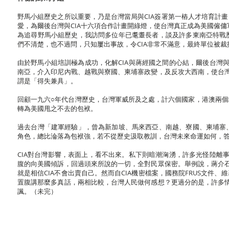
野馬小組歷史之所以重要，乃是台灣當局與CIA簽署第一樁人才培育計
愛，為爾後台灣與CIA十六項合作計畫開綠燈，使台灣真正成為美國僱
為追尋野馬小組歷史，我訪問多位年已耄耋長者，談及許多東南亞特戰
們不清楚，也不過問，只知屢出事故，令CIA非常不滿意，最終單位被
由於野馬小組培訓極為成功，化解CIA與蔣經國之間的心結，爾後台灣
南亞，介入印尼內戰、越戰與寮國、柬埔寨政變，及反攻大西南，使台灣
謂是「得失兼具」。
回顧一九六○年代台灣歷史，台灣軍威所及之處，計六個國家，港澳兩
轉為美國甩之不去的包袱。
過去台灣「建軍經驗」，曾為新加坡、馬來西亞、南越、寮國、柬埔寨
角色，總比淪落為包袱強，若不從歷史汲取教訓，台灣未來命運如何，
CIA對台灣影響，表面上，看不出來。私下則暗潮洶湧，許多光怪陸離
腹的向美國傾訴，回過頭來所說的一切，全對民眾保密。舉例說，蔣介石
就是相信CIA不會出賣自己。然而自CIA機密檔案，國務院FRUS文
置腹講那麼多真話，兩相比較，台灣人民做何感想？更過分的是，許多情
諷。（未完）