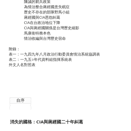
陳誠的窮兵政策
為情治整合蔣經國患失眠症
歷史不存在的部隊野馬小組
蔣經國與CIA恩怨糾葛
CIA在台政治地位下降
CIA與蔣經國關係是台灣歷史縮影
馬康衛特務本色
情治收編與台灣歷史宿命
附錄：
表一：一九四九年八月政治行動委員會情治系統協調表
表二：一九五○年代資料組指揮系統表
外文人名對照表
自序
消失的國格：CIA與蔣經國二十年糾葛