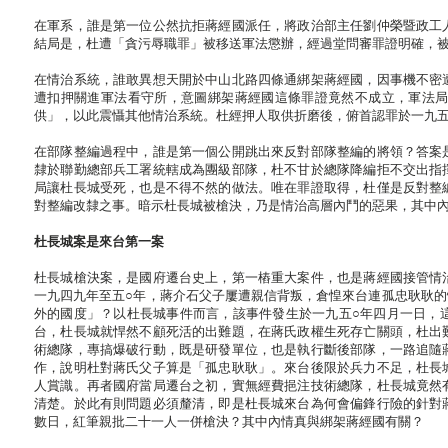
在軍系，誰是第一位公然抗拒蔣經國派任，將政治部主任劉仲榮暨政工
結局是，杜遭「貪污辱職罪」被移送軍法懲辦，經過堂問審罪證明確，
在情治系統，誰敢異想天開於中山北路四條通綁架蔣經國，因事機不密
遭扣押關進軍法看守所，意圖綁架蔣經國這條罪證竟然不成立，軍法
供」，以此震懾其他情治系統。杜經押人取供折磨後，俯首認罪於一九
在部隊整編過程中，誰是第一個公開跳出來反對部隊整編的將領？答案
隸於聯勤總部兵工署統轄成為團級部隊，杜不甘於總隊降編拒不交出指
局讓杜長城受死，也是不得不然的做法。唯在罪證取得，杜僅是反對整
對整編改隸之事。暗示杜長城被槍決，乃是情治高層內鬥的惡果，其中
杜長城案是來台第一案
杜長城槍決案，是國府遷台史上，第一樁重大案件，也是蔣經國接管情
一九四九年至五○年，蔣介石父子屢遭親信背叛，倉惶來台連孤忠耿耿
外的國度」？以杜長城事件而言，該事件發生於一九五○年四月一日，
台，杜長城就悍然不顧死活的出難題，在蔣氏政權生死存亡關頭，杜出
術總隊，專搞爆破行動，既是研發單位，也是執行斷後部隊，一路追隨
作，說明杜對蔣氏父子算是「孤忠耿耿」。來台後限於兵力不足，杜長
人賞識。再者國府當局遷台之初，實無經費挹注技術總隊，杜長城竟然
清楚。於此有則問題必須釐清，即是杜長城來台為何會偏鋒行險的針對
數日，紅筆親批二十一人一併槍決？其中內情真與綁架蔣經國有關？