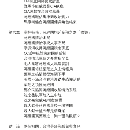
CIA制止兩蔣反攻計畫
野馬小組成員是CIA臥底
CIA改隸在台政治風暴
蔣經國輕估馬康衛政治實力
馬康衛離台蔣經國傭兵角色結束
第六章 掌控特務：蔣經國指斥葉翔之為「敗類」
蔣經國情治困局
蔣經國情治系統人事布局
季源溥收押蔣經國贛南班底
CC派中統對蔣經國的反制
台灣情治單位之多世所罕見
毛人鳳將蔣經國人馬送管訓
蔣經國培植葉翔之入主情報局
葉翔之搞情報從海關下手
美國不滿台灣在港澳從事恐怖活動
葉翔之頂撞蔣經國
鄭介民協同蔣經國收編情治系統
沈之岳以軍統入主中統
沈之岳完成AB檔案建構
魏大銘是蔣經國最後一塊拼圖
魏大銘坐監五年是樁奇案
蔣經國罵葉翔之、陶一珊為敗類？
結 論 兩個祖國：台灣是冷戰孤兒與棄兒