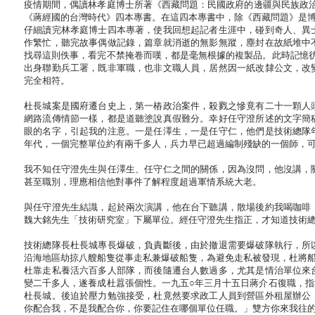
疫情期間，偶讀林孝庭博士所著《西藏問題：民國政府的邊疆與民族政治》
《蔣經國的台灣時代》四本專書。在這四本專書中，除《西藏問題》是
仔細讀完林孝庭博士四本專著，使我回想起記者生涯中，碰到奇人、異
作繁忙，聽完故事偶做記錄，篇章就消逝的無影無蹤，塵封在故紙堆中
找尋這則佚事，看完不禁掩卷而嘆，都是毫無根據的複製品。此時記憶
出身聯勤兵工署，既非軍職，也非文職人員，居然因一紙改隸公文，改
完全相符。
杜長城案是國府遷台史上，第一樁政治案件，殺戮之慘竟有二十一顆人
網路流傳情節一樣，都是道聽塗說真假難分。幸好任守澄所述的文字簡
眼的名字，引起我的注意。一是任澤生，一是任守仁，他們是技術總隊
年代，一個完整單位約有兩千多人，兵力早已超過編制殘缺的一個師，
我不知任守澄先生與任澤生、任守仁之間的關係，因為沒問，他沒講，
甚至職別，理應相信他對事件了解程度超過軍情系統大老。
與任守澄先生結識，起於兩次演講，他在台下聽講，散場後約我喝咖啡
魏大銘先生「技術研究室」下屬單位。經任守澄先生指正，才知道技術
技術總隊長杜長城專長爆破，負責斷後，由於撤退需要爆破隊執行，所
沿海地區劫掠八艘船隻從事走私兼爆破船隻，為避免走私被發現，杜將
杜靠走私養活六百多人部隊，而後隨遷台人數過多，尤其是情治單位來
變二千多人，遂養成杜囂張個性。一九五○年三月十五日蔣介石復職，
杜長城。後迫於壓力勉強接受，杜竟然要求政工人員到營區外租屋辦公
你配合我，不是我配合你，你要記住在哪個單位任職。」雙方你來我往