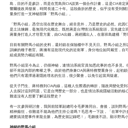
島，目的不是參訪，而是在荒島與CIA談第一個合作計畫，這是CIA肯
響爾後政局發展，時間長達二十年。這段曲折的歷史，似乎沒有受到關注
量身打造一支神秘部隊「野馬小組」。
「野馬小組」憑空出現在歷史舞台，絕非意外，乃是歷史的必然。此因C
是土法煉鋼，毫無現代化概念。既然蔣是台灣情治系統龍頭，宜先建立班
蔣量身打造人才培育方案，由CIA出錢，蔣經國出人，在塞班島建構「
目前有關野馬小組的史料，還封鎖在保險櫃中不見天日。野馬小組之所
訓練的種子教官。蔣擁有這批現代化的近衛軍，身分地位如同戴笠，自
組成員勢力崛起有關。
野馬小組至今為止，仍很神秘，連情治系統官員知悉此事的也不多見。
卻不肯說內部的奪權之爭。由於他們身兼CIA與蔣特務雙重身分，起初頗
他們只有選擇過著隱姓埋名的生活，很少聚會，以免引起當局疑慮。
從天子門生、蔣特務到CIA內線，這種人生際遇的轉折，隨政局變化受
人去探討這則問題，它是台灣歷史一部分，也是情治系統隱秘活動的核心
難道沒有人想要了解這段歷史？
有一次參與研討會，我與前陸軍副總司令毛夢漪同台。會後，談到野馬
精神癲狂，你難道不能為他們主持公道嗎？毛思考一下說，「在軍中許
總要搞清楚事件來龍去脈，為歷史留記錄吧！」毛聽後不語。顯示野馬
神秘的野馬小組