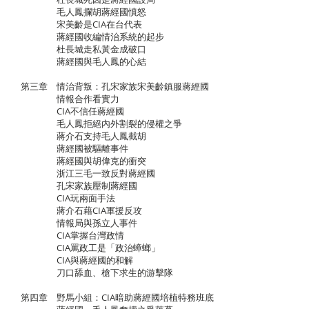
毛人鳳攔胡蔣經國憤怒
宋美齡是CIA在台代表
蔣經國收編情治系統的起步
杜長城走私黃金成破口
蔣經國與毛人鳳的心結
第三章 情治背叛：孔宋家族宋美齡鎮服蔣經國
情報合作看實力
CIA不信任蔣經國
毛人鳳拒絕內外割裂的侵權之爭
蔣介石支持毛人鳳截胡
蔣經國被驅離事件
蔣經國與胡偉克的衝突
浙江三毛一致反對蔣經國
孔宋家族壓制蔣經國
CIA玩兩面手法
蔣介石藉CIA軍援反攻
情報局與孫立人事件
CIA掌握台灣政情
CIA罵政工是「政治蟑螂」
CIA與蔣經國的和解
刀口舔血、槍下求生的游擊隊
第四章 野馬小組：CIA暗助蔣經國培植特務班底