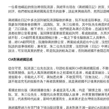
一位看他崛起的情治將領阮清源，與經常出現在《蔣經國日記》的宣、
好評。他們都知道蔣經國風花雪月的故事，談起來興緻高昂。然而話題
蔣經國在日記中多次談到被阮清源驅散的事故，阮不知道這段事故。只記
我參加同鄉會春節團拜，認識阮、宣、朱三位鄉長。其中阮先生兩度約
是「刀口舔血、槍下求生」討生活。他們都是為蔣介石賣命，忠誠沒有
員都在辦公室看捷報，返回隊部還要接受黨組詢問，看成敗績效。久而久
績不彰，CIA顧問看見黨組開檢討會，一氣之下發生驅散政工人員事件
過，經CIA顧問同意，阮撤除蔣的辦公室，將黨組成員趕出中山室，沒
阮談的故事很精彩，兼有宣、朱二位先生證實，沒想到蔣《日記》中將
說法，可呈現真實的歷史，即是阮說的較為正確，否則蔣經國不會隱忍
CIA對蔣經國惡感
從任守澄、阮清源二位先生說法，印證杜長城與CIA對蔣經國惡感，不
有因果關係。如毛人鳳與蔣經國來台之初還稱兄道弟，相處還算融洽，
達狙殺令，非殺此人不可。蔣知悉此事，不敢質問毛「目無法紀」，只
讓不敢追究毛的狙殺作為？兩者因果關係，就是蔣經國不計後果的殺杜
看國史館出版《蔣經國書信集》多處提及毛人鳳，均是「關懷之殷，情
阮、宣、朱三位先生，和盤托出身歷其境駭人故事，外界實難理解蔣毛
宣言，代表舊時代結束，新時代應運而生，未來蔣才是台灣情治系統的
蔣經國歷經六年苦鬥拿下情治龍頭寶座，原本對蔣不屑一顧的CIA回過