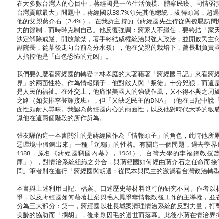
在大多數台灣人的心目中，蔣經國是一位生活儉樸、體察民瘼、同情弱
台灣貢獻最大」問題中，蔣經國以38.7%領先其他總統，拔得頭籌，超過李登
他的父親蔣介石（2.4%）。在我所主持的《蔣經國先生侍從與僚屬訪問
力的節制，而時時克制自己。他反覆強調：蔣家人不繼任，要終結「家
決定解除戒嚴、開放黨禁，著手終結威權統治與強人政治，並開啟民主
副院長，從幕後走向台前為分水嶺），他在父親的栽培下，曾長期負責
人指控他是「白色恐怖的元凶」。
我們要怎麼看蔣經國的轉變？林孝庭的大著藉著「蔣經國日記」來看蔣
界」的兩面性格。作為情報頭子，他對敵人與「叛徒」十分兇狠，而這
是人民的福祉。在外交上，他痛恨美國人的強硬作風，又不得不與之周
之路（如安排李登輝接班），但「又缺乏民主的DNA」（他在日記中說
面性頗耐人尋味。我認為蔣經國內心的兩面性，以及他對時代大勢的敏
識他在這兩個階段的所作所為。
張友驊的這一本書關注的是蔣經國作為「情報頭子」的角色，此時他所
惡環境中鍛鍊出來」一種「沉穩」的性格。有關這一個問題，過去學界
1988，原名《蔣經國竊國內幕》，1961）、台灣大學的李福鐘
庫」），對情治系統組織之分合，與蔣經國如何經由蔣介石之任命而接
問。筆者則在進行「蔣經國與胡適：從民本與民主的激盪看台灣政治轉
本書與上述利用日記、檔案、口述歷史等材料進行的研究不同。作者以林
爭，以及蔣經國如何藉著杜案與毛人鳳爭奪情報敵後工作的主導權，並在
分為三大部分：第一，蔣經國以杜長城案清理情治系統的反對力量，打擊
美齡的協助而「攔胡」，後來則因毛的過世而落幕。此後小蔣在情治界掃