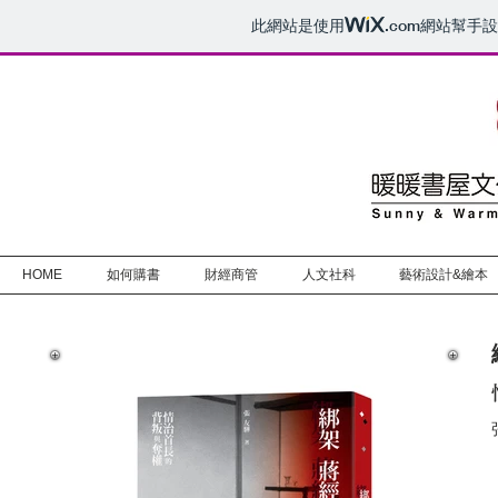
此網站是使用
.com
網站幫手設
HOME
如何購書
財經商管
人文社科
藝術設計&繪本