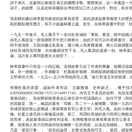
訓子弟兵，並參與以東南亞為主的國際冷戰。整體來說，這一本書是一九
頭子」的經歷，以及此時美國與台灣在情治工作上的合作、對抗，有非
張友驊的書以林孝庭所敘述的故事為背景，因此讀者如要掌握更大的歷
彩的觀點層見疊出，有不少超越林書之處。首先，在林孝庭書中對於「
一九五一年春天，毛人鳳手下一名叫杜長城的「軍統」要員，暗中組織
由毛人鳳從這一群假綁匪手中把小蔣救出，如此不但可以向老蔣邀功，
時不慎洩密，又因涉嫌走私黃金，遭小蔣人馬查獲逮捕。蔣介石雖感驚
決杜長城與其同夥，但未繼續深究下去，毛人鳳因此逃過一劫。林孝庭
滿，這許多人事問題實在太煩苦了。」
林孝庭書中只有這一小段記載。這個故事引起了作者的興趣，他嘗試追
城，亦一律槍決。」作者斷言「杜案曲折複雜，與綁架蔣經國並無密切
立即掌控大局，一九五○─五六年間他與毛人鳳「進行長達五年的競逐，
有關杜案的原委，誠如作者所說「文獻難徵、史料缺乏」，幾乎找
A305000000C/0038/1572.31/44917143，內含五千多
毫無頭緒）。張友驊卻能透過在記者生涯中所認識的人，如任守澄（與
的貢獻是：第一，確認此案有「同夥」共二十一人被槍斃，堪稱一九四
長城背後的靠山是陳誠（東南軍政長官公署主管）與毛人鳳。由於小蔣
擒。杜案之後毛與小蔣徹底決裂。第三，所謂杜長城的貪污與用公務船
掠而來，為規避查緝以便有利走私，杜將船隻掛在東南軍政長官公署名
費，他靠個人努力仍然維持技術總隊一定的局面，以為反攻鋪路」。簡
乃是「便宜行事」，「若依此論罪，史實也無真相可言」。第四，綁架