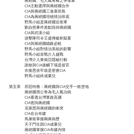
蔣經國、毛人鳳奪權之爭落幕
CIA主動選擇與蔣經國合作
CIA與蔣經國三進塞班島
CIA為蔣經國培植情治班底
野馬小組是蔣經國近衛軍
劉自然事件差點毀掉蔣經國
CIA與武漢小組
游擊隊司令王盛傳被刺疑案
CIA與蔣經國錙銖必較
野馬小組對情治系統的影響
野馬小組首戰介入越戰
台灣介入東南亞隱秘行動
誰敢與CIA接觸下場是拔官
衣復恩坐牢就是密會CIA
野馬小組終成棄兒
第五章 邪惡特務：蔣經國與CIA交手一敗塗地
蔣經國用公帑為毛人鳳治病
CIA看透台灣軍政高層
CIA密詢蔣經國
克萊恩與蔣經國的衝突
CIA在台布建
馬康衛掌握兩蔣病歷
天子門生因CIA成棄兒
蔣經國掌握CIA布建內情