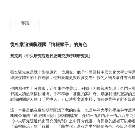
導讀
從杜案追溯蔣經國「情報頭子」的角色
黃克武（中央研究院近代史研究所特聘研究員）
張友驊先生是我非常敬佩的一位朋友。他早年畢業於中國文化大學史學
練與媒體界的工作經驗，他對於歷史與現實交光互影的人物及事件有高
他的創作力十分豐富，近年來佳作疊出，例如《刀鋒戰將胡璉：金門王與蔣介
都讓人讀起來暢快淋漓、手不釋卷，甚至拍案叫奇。最讓我感到驚訝的
結識的關鍵人物（「局中人」）口述與文獻史料，而有專業學者所不知
這一本書是他在疫情期間閱讀了我的好友，也是牛津大學的學弟林孝庭
剛剛公布的「蔣經國日記」與相關檔案，介紹一九四九至一九八八年之
《中央研究院近代史研究所集刊》之中評介此書，有興趣的讀者可以參
「威權統治」到「解嚴」、「民主化」過程之中的關鍵角色。今日台灣