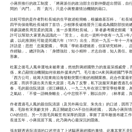
小蔣所推行的政工制度，「將蔣派任的政治部主任劉仲榮趕出營區，自
間的「內鬥」，而「貪污」只是小蔣整肅情治機關的藉口。
比較可惜的是作者對杜長城的生平敘述較簡略，根據維基百科，「杜長城（
四平街保衛戰杜長城得了首功，少校隊長破格晉升三級成為國防部技術
得參謀總長周至柔的賞識，進一步重用杜長城。」筆者參考國史館藏「軍事委
許可以幫助大家更為認識此一「苦主」。在此一資料中收有一九五○年
歲，以此推測杜可能是民國六年（1917）出生，而於一九五一年十一
評語是：思想「忠黨愛國」、學識「學術基礎雖差，但富研究精神」、
作經驗」。總評則為：「身體強壯，短小精幹，才志自雄，知人善任。
形象。
杜案之後毛人鳳幸運地未被牽連，然他對蔣經國勢力的進逼深感威脅，而
係，來凸顯情治機關如何依賴外援來內鬥。毛引進CIA來與蔣經國鬥爭
「西方公司」統籌大陸東南沿海發動突襲行動的相關業務。此合作案最
此案，而拱手讓出美方龐大資源；毛為了反擊，私下說服宋美齡透過孔
春，毛的親信阮清源（浙江嵊縣人，一九二九年在浙江警官學校畢業，
之氣結，「不發一語轉身離去，心中忿恨不平，難以自抑」（林孝庭，頁
作者透過毛人鳳的親信阮清源（及另外兩位宣、朱先生）的口述，因而
風，毛除有宋美齡支持，真正關鍵是CIA不信任蔣經國」，因為小蔣與
CIA的信任。另一方面毛與戴笠有深厚的淵源，掌握了當年敵後布建工
長達五年，小蔣屈居下風，此乃蔣內心最深沉的隱痛。
張友驊透過阮清源的口述澄清了上述驅逐蔣經國的事情。此事其實不是阮