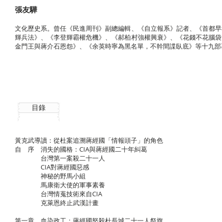
張友驊
文化歷史系。曾任《民進周刊》副總編輯、《自立報系》記者、《首都早
輝兵法》、《李登輝霸權危機》、《郝柏村強權興衰》、《花錢不花腦袋
金門王與蔣介石恩怨》、《余英時寧為黑名單，不幹間諜臥底》等十九部
目錄
黃克武導讀：從杜案追溯蔣經國「情報頭子」的角色
自 序 消失的國格：CIA與蔣經國二十年糾葛
台灣第一案殺二十一人
CIA對蔣經國惡感
神秘的野馬小組
馬康衛大使的軍事素養
台灣情蒐技術來自CIA
克萊恩終止武漢計畫
第一章 血染政工：蔣經國怒殺杜長城二十一人祭旗