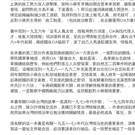
止蔣的政工勢力深入游擊隊。當時小蔣常常獨自開吉普車來視察，聽取
發現，顧問對此大為不滿，下達通告：1. 即日起撤消蔣經國入營證件。2.
律定組織編制減少政工員額。阮得到指示之後上報毛人鳳，經毛核可，才
反對小蔣所主導的「政工制度」（包括政治教育），並企圖運用CIA力
書中寫到一九五六年「迨毛人鳳去世，情報局勢力消退，CIA為找代理
才，收集大陸情報］培訓基幹班底，至此台灣情報交流與合作，邁向台灣
六○年代初期，蔣經國在CIA協助下，派了自己人馬進駐國安局、情報
在本書的第三部分作者描寫蔣經國與CIA一方面合作，一面對抗的關係。
華民國軍事物資，然而CIA「驕傲自大、氣焰囂張」，為掌握台北政情
掌握總統病歷等。例如他們對孫立人兵變疑案，劉自然五二四事件時的
隱忍。這種狀況到一九五八─一九六二年克萊恩來台出任CIA台北站長
四年期間與小蔣在公私領域都過從甚密，交情甚篤，兩人經常一起喝酒
起蔣經國的英文家教，可見彼此關係之密切。張友驊書則指出克萊恩對
作共計十六項，「令蔣經國眼界大開，終於理解情報專業的重要性」。
避險，一是觀察中國戰略能力以避戰。這些觀點對小蔣都很重要。
本書有關CIA與台灣的故事一直講到一九七○年代中期，「一九七四年
台之間，除少許情報交流外，美國已不需台灣情報供應。」作者的深刻
然而如果台灣的情治單位無法獲得關鍵情資，最後必然成為「孤兒」與
張友驊的這一本書是有關一九五○─七○年代台灣情治史的重要著作，清
我這一篇短文所能含括，必須要讀者自行細品。這一段歷史補足了一段