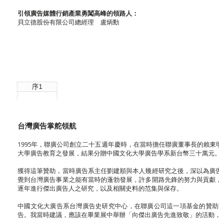
引領廣告媒體行銷產業勇闖高峰的領路人：
貝立德股份有限公司總經理 盧炳勳
序1
台灣廣告掌舵領航
1995年，聯廣公司創立二十五週年慶時，在當時擔任聯廣董事長的賴
大學廣告教育之發展，結果分贈中國文化大學廣告學系新台幣三十萬元
獲得這筆贊助，當時廣告系主任劉建順與本人幾經研究之後，深以為廣
覺到台灣廣告事業之能有當時的蓬勃發展，許多開路先鋒的努力與貢獻
逐年進行傑出廣告人之研究，以及相關史料的范集與保存。
中國文化大廣告系台灣廣告史研究中心，在聯廣公司這一項基金的贊助
告。我當時建議，應該在畢業展中舉辦「向傑出廣告先進致敬」的活動