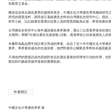
告教育之基金。
獲得這份來自廣告業界的盛情與美意，中國文化大學廣告學系幾經研究
研究的寶貴資料，因而成立蒐錄廣告史料的台灣廣告史研究中心。因此
研究小組，以記錄廣告業傑出從業人員的寶貴經驗為出發，希望為廣告
台灣廣告史研究中心每年邀請廣告業界薦舉，選出三位受業界推崇的傑
月期間）舉辦｢向傑出廣告先進致敬｣活動，透過學術公信表揚廣告人的
本書即為集結歷年採訪專文而成的專著。綜合了近十年中國文化大學廣
業界、學界素有盛名的先進前輩，他們對廣告公關業及學界的卓越貢獻
不僅他們的寶貴訪談內容能對有志於廣告產業的同學有引領的作用，也
緊扣時代脈絡而循序發展的重要軌跡。
作者簡介
中國文化大學廣告學系 著