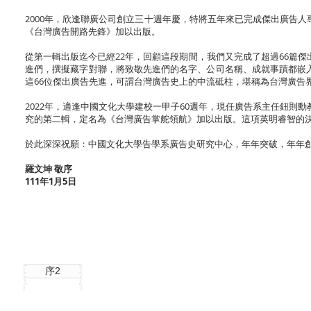
2000年，欣逢聯廣公司創立三十週年慶，特將五年來已完成傑出廣告
《台灣廣告開路先鋒》加以出版。
從第一輯出版迄今已經22年，回顧這段期間，我們又完成了超過66篇
進們，撰擬藏字對聯，將致敬先進們的名字、公司名稱、成就事蹟都嵌
這66位傑出廣告先進，可謂台灣廣告史上的中流砥柱，堪稱為台灣廣告
2022年，適逢中國文化大學建校一甲子60週年，現任廣告系主任鈕則
究的第二輯，定名為《台灣廣告掌舵領航》加以出版。這項英明睿智的
於此深深祝願：中國文化大學告學系廣告史研究中心，年年突破，年年
羅文坤 敬序
111年1月5日
序2