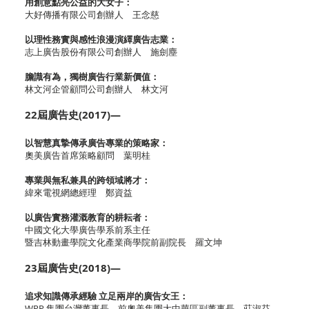
用創意點亮公益的大女子：
大好傳播有限公司創辦人 王念慈
以理性務實與感性浪漫演繹廣告志業：
志上廣告股份有限公司創辦人 施劍塵
膽識有為，獨樹廣告行業新價值：
林文河企管顧問公司創辦人 林文河
22屆廣告史(2017)—
以智慧真摯傳承廣告專業的策略家：
奧美廣告首席策略顧問 葉明桂
專業與無私兼具的跨領域將才：
緯來電視網總經理 鄭資益
以廣告實務灌溉教育的耕耘者：
中國文化大學廣告學系前系主任
暨吉林動畫學院文化產業商學院前副院長 羅文坤
23屆廣告史(2018)—
追求知識傳承經驗 立足兩岸的廣告女王：
WPP 集團台灣董事長 前奧美集團大中華區副董事長 莊淑芬