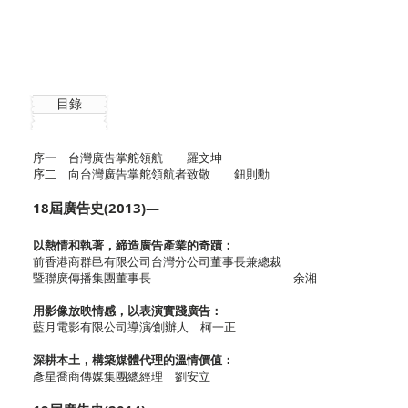
目錄
序一 台灣廣告掌舵領航 羅文坤
序二 向台灣廣告掌舵領航者致敬 鈕則勳
18屆廣告史(2013)—
以熱情和執著，締造廣告產業的奇蹟：
前香港商群邑有限公司台灣分公司董事長兼總裁
暨聯廣傳播集團董事長 余湘
用影像放映情感，以表演實踐廣告：
藍月電影有限公司導演∕創辦人 柯一正
深耕本土，構築媒體代理的溫情價值：
彥星喬商傳媒集團總經理 劉安立