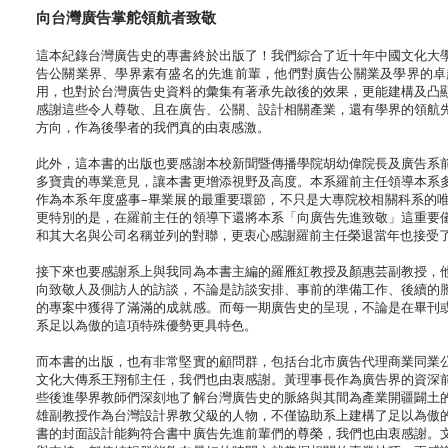
向台灣廣告掌舵領航者致敬
這本紀錄台灣廣告史的專書終於出版了！我們綜合了近十年中國文化大
告公關業界、學界素有盛名的先進前輩，他們對廣告公關業及學界的卓
用，也對於台灣廣告史資料的彙集有著承先啟後的效果，更能建構及凸
感謝這些令人尊敬、且在廣告、公關、設計相關產業，還有學界的領航
方向，作為後學者的我們真的由衷感激。
此外，這本書的出版也要感謝本校新聞暨傳播學院胡幼偉院長及廣告系
多寶貴的專業意見，讓本書更增添視野及高度。本系羅前主任領導本系
作為本系年度盛事–畢業展的最重要環節，不只是大專院校相關科系的
更特別的是，在羅前主任的領導下還將本系「向廣告先進致敬」這重要
和其大名與公司名稱並列的對聯，更衷心感謝羅前主任榮退當年也接受
接下來也要感謝系上與我同為本書主編的羅雁紅教授及顏惠芸副教授，
向致敬人及側訪人的訪談，不論是訪談安排、事前的準備工作、後續的
的專案中獲得了滿滿的成就感。而每一期廣告史的呈現，不論是在畢刊
系足以為傲的這項特殊優勢更具特色。
而本書的出版，也有非常堅實的顧問群，包括台北市廣告代理商業同業
文化大傳系王翔郁主任，我們也由衷感謝。黃理事長作為廣告界的資深
些後進學界教師們深刻地了解台灣廣告史的脈絡與其間為產業開疆闢土
雄副教授作為台灣設計界教父級的人物，不僅協助系上建構了足以為傲
書的封面設計能夠符合書中廣告先進前輩們的尊榮，我們也由衷感謝。