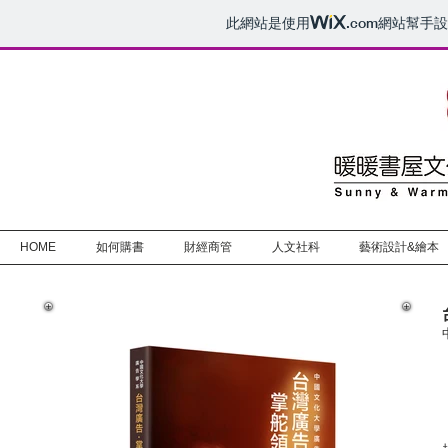
此網站是使用
.com
網站幫手設
HOME
如何購書
財經商管
人文社科
藝術設計&繪本