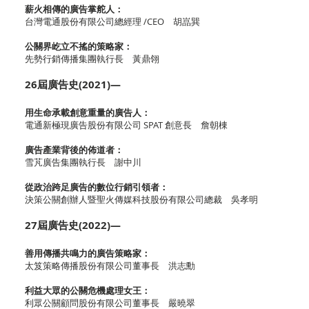
薪火相傳的廣告掌舵人：
台灣電通股份有限公司總經理 /CEO 胡嵓巽
公關界屹立不搖的策略家：
先勢行銷傳播集團執行長 黃鼎翎
26屆廣告史(2021)—
用生命承載創意重量的廣告人：
電通新極現廣告股份有限公司 SPAT 創意長 詹朝棟
廣告產業背後的佈道者：
雪芃廣告集團執行長 謝中川
從政治跨足廣告的數位行銷引領者：
決策公關創辦人暨聖火傳媒科技股份有限公司總裁 吳孝明
27屆廣告史(2022)—
善用傳播共鳴力的廣告策略家：
太笈策略傳播股份有限公司董事長 洪志勳
利益大眾的公關危機處理女王：
利眾公關顧問股份有限公司董事長 嚴曉翠