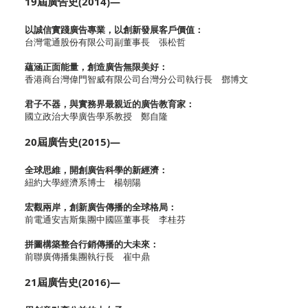
19屆廣告史(2014)—
以誠信實踐廣告專業，以創新發展客戶價值：
台灣電通股份有限公司副董事長 張松哲
蘊涵正面能量，創造廣告無限美好：
香港商台灣偉門智威有限公司台灣分公司執行長 鄧博文
君子不器，與實務界最親近的廣告教育家：
國立政治大學廣告學系教授 鄭自隆
20屆廣告史(2015)—
全球思維，開創廣告科學的新經濟：
紐約大學經濟系博士 楊朝陽
宏觀兩岸，創新廣告傳播的全球格局：
前電通安吉斯集團中國區董事長 李桂芬
拼圖構築整合行銷傳播的大未來：
前聯廣傳播集團執行長 崔中鼎
21屆廣告史(2016)—