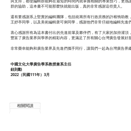
與支持，都使編輯群能夠在最短的時間內就掌握相關的專業技巧，更感
群的協助，這本書不可能那麼快就能出版，真的非常感謝這些貴人。
還有要感謝系上堅實的編輯團隊，包括統籌所有行政庶務的許榕㤢助教
王妤亭同學，以及美術編輯唐可俐同學，感謝他們非常仔細地編輯先進
衷心感謝所有為這本書付出的先進前輩及夥伴們，有了大家的加持灌頂
豐富了廣告業界與學界的精彩內容，更滿足了所有關心台灣廣告發展好
非常榮幸能夠和廣告業界及先進們攜手同行，讓我們一起為台灣廣告界
中國文化大學廣告學系教授兼系主任
鈕則勳
2022（民國111年）3月
相關閱讀