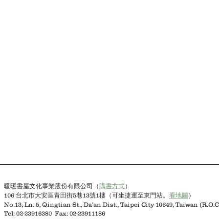
數位行銷12式
創業家的致勝寶典
誰都
總
洪
袁
策
宗
大
畫：
賢
容
吳
著
著
孝
明
購書方式
）
暖暖書屋文化事業股份有限公司（
106 台北市大安區青田街5巷13號1樓（可坐捷運至東門站。
看地圖
）
No.13, Ln. 5, Qingtian St., Da’an Dist., Taipei City 10649, Taiwan (R.O.C
Tel: 02-23916380 Fax: 02-23911186