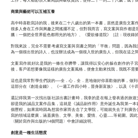
工作，每天都必須大量閱讀與吸收資訊，使得二十一到二十八歲，成了
商業與藝術可以互補互養
高中時喜歡寫詩的我，後來在二十八歲出的第一本書，居然是廣告文案作
很多人會在工作與興趣之間搖擺不定，但對我而言，寫文案與寫作都是
臘：一個把全世界藍色都用光的地方》、《愛欲修道院》［註：現收錄
對我來說，完全不需要考慮寫文案與寫書之間的「平衡」問題，因為我
為一個很出世的詩人，也沒辦法成為一個很入世的廣告人，但我在這之
文案寫作就好比是我的一條生存臍帶，讓我得以安心的躲在創作的子
後，客戶若想要像我這樣的廣告文案風格，便會主動來找我，我既不需
這也是我常對學生們說的──全．心．全．意地做好你喜歡做的事，做
這部分在《創造金錢》、《一週工作四小時，晉身新富族》，以及《十
還記得我第一次找出版社談出書計畫時，我拿的是在報上發表過的旅遊
卻是我的誠品文案作品集，這就是《誠品副作用》意外誕生為我第一本
個歷程，如果當時因為想當作家而去念了文學院，可能就失去了到廣告
寫的領域這麼廣，涵蓋廣告、文學、美食、愛情、心靈……等範圍。因
〈關於寫作與出版的14個問題〉中會詳細說明。
創意是一種生活態度