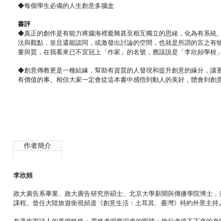
◆每個學生必備的人生創意多腦盒
書評
◆真正的創作是有能力將腦海裡龐雜甚至相互獨立的思緒，化為有系統
法與觀點，並且還能認同，或激發出討論的空間，也就是所謂的言之有
量與質，在我看來已不宜冠上「作家」的名號，應該說是「李欣頻學校」
◆創意傳教更是一種結緣，幫助有資質的人發現和提升創意的緣分，讓
有價值的事。相信大家一定會從這本書中感悟到動人的美好，體會到創意
作者簡介
李欣頻
政大廣告系畢業、政大廣告研究所碩士、北京大學新聞與傳播學院博士，
課程。曾任大陸旅遊衛視頻道《創意生活：土耳其、臺灣》特約外景主持