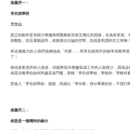
推薦序一：
李欣頻學校
方文山
真正的創作是有能力將腦海裡龐雜甚至相互獨立的思緒，化為有系統、
與觀點，並且還能認同，或激發出討論的空間，也就是所謂的言之有物
有這種能力的人我們統稱他為「作家」。而李欣頻寫作的效率與精準度
了！
相信喜歡寫作的人很多，但能將寫作興趣當成工作的人卻很少，因為這
就是在教導你如何跨越這道門檻，堪稱「李欣頻學校」學校的「準教科
想進入「李欣頻學校」就讀，然後以「準作家」身分畢業的你，不買行
推薦序二：
創意是一種獨特的緣分