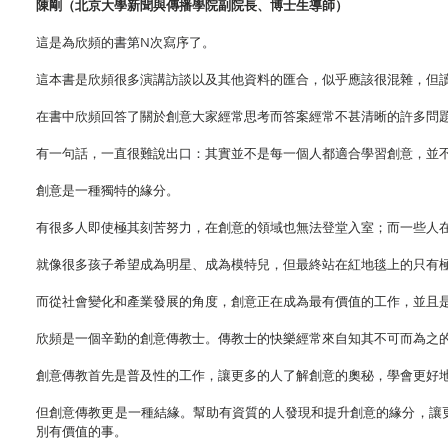
陳剛（北京大學新聞與傳播學院副院長、博士生導師）
這是為欣頻的書第N次寫序了。
這本書是欣頻很多演講訪談以及其他資料的匯合，似乎應該很混雜，但
在書中欣頻回答了關於創意大家經常思考而答案經常不甚清晰的許多問
有一句話，一直很難說出口：其實並不是每一個人都適合學習創意，並
創意是一種獨特的緣分。
有很多人即使極其刻苦努力，在創意的領域也無法登堂入室；而一些人
就像很多孩子希望成為明星、成為模特兒，但最終站在紅地毯上的只有
而從社會變化和產業發展的角度，創意正在成為最有價值的工作，並且
欣頻是一個辛勤的創意傳教士。傳教士的快樂經常來自知其不可而為之
創意傳教首先是普及性的工作，讓更多的人了解創意的奧秘，學會更好
但創意傳教更是一種結緣。幫助有資質的人發現和提升創意的緣分，讓
別有價值的事。