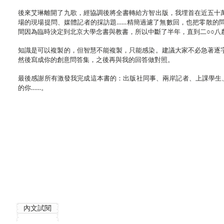
後來艾琳離開了九歌，經協調後將全書轉給方智出版，我埋首在近五十
場的現場提問、媒體記者的採訪題……精簡過濾了無數回，也把零散的
間因為臨時決定到北京大學念書與教書，所以中斷了半年，直到二○○八
知識是可以複製的，但智慧不能複製，只能感染。建議大家不必急著逐
然後寫成你的創意問答集，之後再與我的回答做對照。
最後感謝所有激發我完成這本書的：出版社同事、兩岸記者、上課學生
的你……。
內文試閱