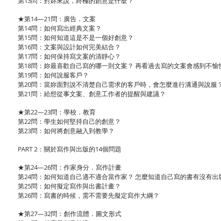
第13問：對妳來說，終極的創意是什麼？
★第14—21問：廣告．文案
第14問：如何寫出經典文案？
第15問：如何知道這是不是一個好創意？
第16問：文案與設計如何完美結合？
第17問：如何保持寫文案的清靜心？
第18問：妳最喜歡自己寫的哪一則文案？ 再看過去寫的文案會感到不愉
第19問：如何說服客戶？
第20問：當妳面對說不清楚自己需求的客戶時，會怎麼進行溝通與說服
第21問：給想從事文案、創意工作者的提醒與建議？
★第22—23問：學校．教育
第22問：學生如何堅持自己的創意？
第23問：如何將創意融入到教學？
PART 2：關於寫作與出版的14個問題
★第24—26問：作家身分．寫作計畫
第24問：如何知道自己適不適合當作家？ 怎麼知道自己寫的書有沒有出
第25問：如何擬定寫作與出書計畫？
第26問：寫書的時候，需不需要先擬定寫作大綱？
★第27—32問：創作流體．圖文形式