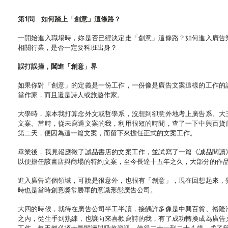
第1問 如何踏上「創意」這條路？
一開始進入職場時，妳是否已經決定走「創意」這條路？如何進入廣告
相關行業，是否一定要科班出身？
誤打誤撞，闖進「創意」界
如果你對「創意」的定義是一份工作，一份像是廣告文案這樣的工作的
當作家，而且還是詩人或旅遊作家。
大學時，原本我打算念外文或哲學系，沒想到卻意外地考上廣告系。大
文案。當時，從未寫過文案的我，利用很短的時間，查了一下中興百貨
第二天，便因為這一篇文案，而留下來擔任正式的文案工作。
畢業後，我見報應徵了誠品書店的文案工作，並試寫了一篇《誠品閱讀
以便擔任該書店與商場的特約文案，至今長達十五年之久，大部分的作
進入廣告這個領域，可說是很意外，也很有「創意」，現在回想起來，
時也是當時創意獎常勝軍的意識形態廣告公司。
大四的時候，就待在廣告公司半工半讀，接觸許多像是中興百貨、裕隆
之內，從生手到熟練，也讓向來喜歡寫詩的我，有了成功轉換成為廣告