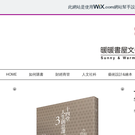
此網站是使用
.com
網站幫手設
HOME
如何購書
財經商管
人文社科
藝術設計&繪本