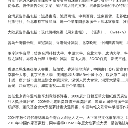
有著作家詩人的孤僻性格＋靈修者洞察深處的眼睛＋旅行者停不下來的身
使命感。曾任廣告公司文案、誠品書店特約文案、宏碁數位藝術中心特約
台灣廣告作品包括：誠品書店、誠品商場、中興百貨、遠東百貨、宏碁數
利旅行社、台北市都市發展局、統一企業集團形象廣告＋飲冰室茶集、雅
大陸廣告作品包括：現代傳播集團《周末畫報》、《優家》、《iweekly》
曾為台灣聯合報、皇冠雜誌、香港號外雜誌、北京晚報、中國圖書商報、
兩岸講學資歷：曾為台灣科技大學、中原大學、台北大學、成功大學、學
程之講師。亦曾為台灣《康健》雜誌、南山人壽、SOGO百貨、新光三越
獲邀至馬來西亞華人書展、新加坡、香港等地演講，中國書刊發行業協會
京聯合大學、北京民族大學、美國協和大學MBA中國中心、以及第二屆中國
十樂、廣州城市畫報主辦之創意講堂、深圳人民大會堂、湘潭大講堂……
藍光、江蘇電視台、湖南衛視……進行企業培訓。
曾任北京青年週報換享創意競賽評審、2008廣州日報盃華文報紙優秀廣
計大獎決選評審、2009臺北電影獎媒體推薦獎評審、連續五屆臺灣廣告
類評審、董氏基金會大學築夢計畫決選評審、中國時報文彩青年版指導作家
2004年數位時代雜誌選為台灣百大創意人之一。天下遠見文化事業群之《3
2013年中國作家富豪榜，同年獲得COSMO年度女性夢想大獎、講義雜