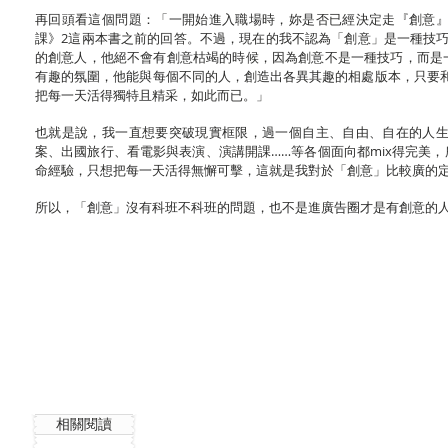
再回頭看這個問題：「一開始進入職場時，妳是否已經決定走『創意
課》2這兩本書之前的回答。不過，現在的我不認為「創意」是一種技
的創意人，他絕不會有創意枯竭的時候，因為創意不是一種技巧，而是
有趣的氛圍，他能與每個不同的人，創造出各異其趣的相處版本，只要
把每一天活得獨特且精采，如此而已。」
也就是說，我一直想要突破現實框限，過一個自主、自由、自在的人
案、出國旅行、看電影與表演、演講開課……等各個面向都mix得完美
命經驗，只想把每一天活得無懈可擊，這就是我對於「創意」比較廣的
所以，「創意」沒有科班不科班的問題，也不是進廣告圈才是有創意的
相關閱讀