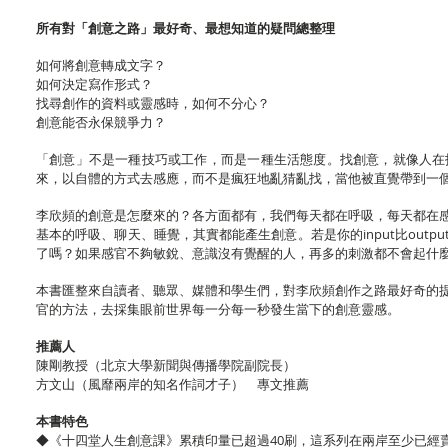
所有對「創意之路」最好奇、最想知道的疑問總整理
如何將創意轉成文字？
如何決定寫作形式？
找尋創作的資料或靈感時，如何不分心？
創意能否永保競爭力？
「創意」不是一種技巧或工作，而是一種生活態度。找創意，就像人在
來，以自體的方式去感應，而不是瘋狂地亂猜亂找，當他被直覺帶到一
李欣頻的創意是怎麼來的？各方面都有，我們每天都在呼吸，每天都在
基本的呼吸、聊天、睡覺，其實都能產生創意。若是你的input比ou
了嗎？如果感官不夠敏銳、意識沒有覺醒的人，再多的刺激都不會起什
本書匯整來自讀者、聽眾、媒體和學生們，對李欣頻創作之路最好奇的
官的方法，去採集眼前世界每一分每一秒發生當下的創意靈感。
推
薦
人
陳剛教授（北京大學新聞與傳播學院副院長）
方文山（風靡兩岸的知名作詞才子） 專文推薦
本書特色
◆《十四堂人生創意課》累積印量已超過40刷，這系列在兩岸至少已經賣