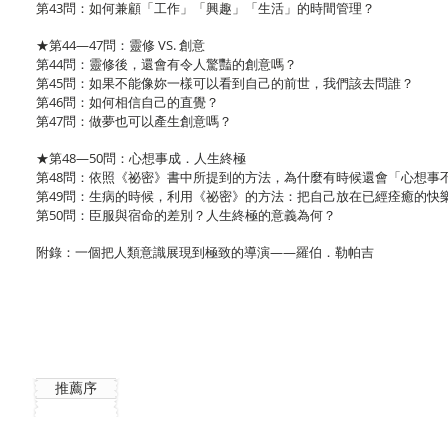
第43問：如何兼顧「工作」「興趣」「生活」的時間管理？
★第44—47問：靈修 VS. 創意
第44問：靈修後，還會有令人驚豔的創意嗎？
第45問：如果不能像妳一樣可以看到自己的前世，我們該去問誰？
第46問：如何相信自己的直覺？
第47問：做夢也可以產生創意嗎？
★第48—50問：心想事成．人生終極
第48問：依照《祕密》書中所提到的方法，為什麼有時候還會「心想事
第49問：生病的時候，利用《祕密》的方法：把自己放在已經痊癒的快
第50問：臣服與宿命的差別？人生終極的意義為何？
附錄：一個把人類意識展現到極致的導演——羅伯．勒帕吉
推薦序