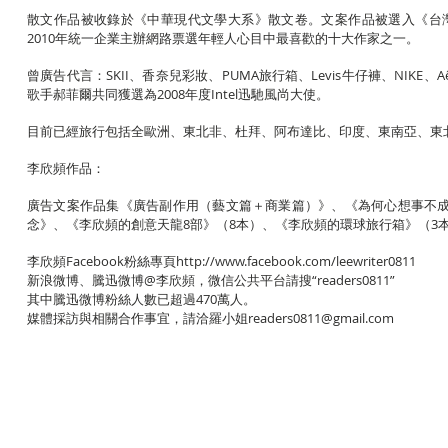
散文作品被收錄於《中華現代文學大系》散文卷。文案作品被選入《台灣當
2010年統一企業主辦網路票選年輕人心目中最喜歡的十大作家之一。
曾廣告代言：SKII、香奈兒彩妝、PUMA旅行箱、Levis牛仔褲、NIK
歌手郝菲爾共同獲選為2008年度Intel迅馳風尚大使。
目前已經旅行包括全歐洲、東北非、杜拜、阿布達比、印度、東南亞、東北
李欣頻作品：
廣告文案作品集《廣告副作用（藝文篇＋商業篇）》、《為何心想事不
念》、《李欣頻的創意天龍8部》（8本）、《李欣頻的環球旅行箱》（3
李欣頻Facebook粉絲專頁
http://www.facebook.com/leewriter0811
新浪微博、騰迅微博@李欣頻，微信公共平台請搜“readers0811”
其中騰迅微博粉絲人數已超過470萬人。
媒體採訪與相關合作事宜，請洽羅小姐
readers0811@gmail.com