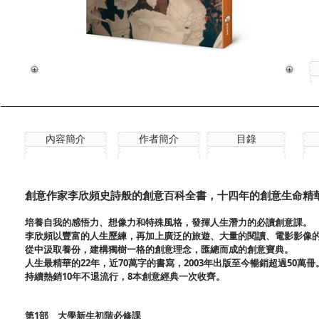
內容簡介
作者簡介
目錄
創意作家李欣頻史詩般的創意百科全書，十四年的創意生命精
培養自我的感悟力、想像力和特殊風格，發揮人生潛力的必讀創意課。
李欣頻以豐富的人生歷練，再加上廣泛的旅遊、大量的閱讀、電影影像
從中汲取養份，建構獨樹一格的創意理念，匯總而成的創意寶典。
人生最精華的22年，近70萬字的書寫，2003年出版至今暢銷超過50萬冊
持續熱銷10年不退流行，8本創意經典一次收齊。
第1部 大學新生初階必修課