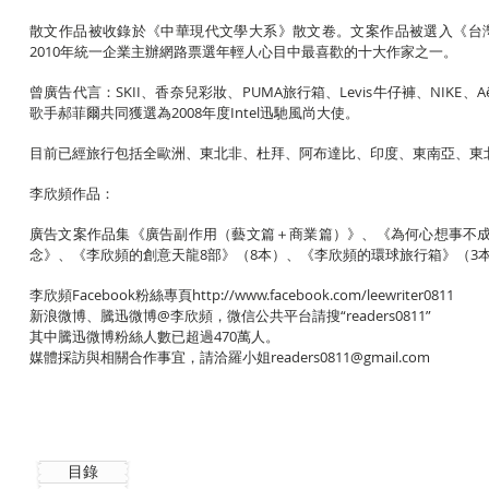
散文作品被收錄於《中華現代文學大系》散文卷。文案作品被選入《台灣當
2010年統一企業主辦網路票選年輕人心目中最喜歡的十大作家之一。
曾廣告代言：SKII、香奈兒彩妝、PUMA旅行箱、Levis牛仔褲、NIK
歌手郝菲爾共同獲選為2008年度Intel迅馳風尚大使。
目前已經旅行包括全歐洲、東北非、杜拜、阿布達比、印度、東南亞、東北
李欣頻作品：
廣告文案作品集《廣告副作用（藝文篇＋商業篇）》、《為何心想事不
念》、《李欣頻的創意天龍8部》（8本）、《李欣頻的環球旅行箱》（3
李欣頻Facebook粉絲專頁
http://www.facebook.com/leewriter0811
新浪微博、騰迅微博@李欣頻，微信公共平台請搜“readers0811”
其中騰迅微博粉絲人數已超過470萬人。
媒體採訪與相關合作事宜，請洽羅小姐
readers0811@gmail.com
目錄