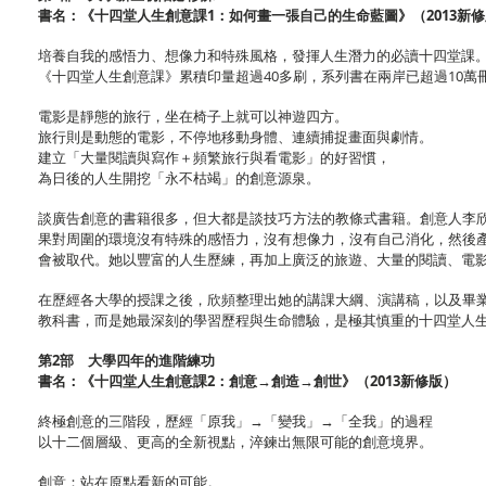
書名：《十四堂人生創意課1：如何畫一張自己的生命藍圖》（2013新
培養自我的感悟力、想像力和特殊風格，發揮人生潛力的必讀十四堂課
《十四堂人生創意課》累積印量超過40多刷，系列書在兩岸已超過10萬
電影是靜態的旅行，坐在椅子上就可以神遊四方。
旅行則是動態的電影，不停地移動身體、連續捕捉畫面與劇情。
建立「大量閱讀與寫作＋頻繁旅行與看電影」的好習慣，
為日後的人生開挖「永不枯竭」的創意源泉。
談廣告創意的書籍很多，但大都是談技巧方法的教條式書籍。創意人李
果對周圍的環境沒有特殊的感悟力，沒有想像力，沒有自己消化，然後
會被取代。她以豐富的人生歷練，再加上廣泛的旅遊、大量的閱讀、電
在歷經各大學的授課之後，欣頻整理出她的講課大綱、演講稿，以及畢
教科書，而是她最深刻的學習歷程與生命體驗，是極其慎重的十四堂人
第2部 大學四年的進階練功
書名：《十四堂人生創意課2：創意→創造→創世》（2013新修版）
終極創意的三階段，歷經「原我」→「變我」→「全我」的過程
以十二個層級、更高的全新視點，淬鍊出無限可能的創意境界。
創意：站在原點看新的可能。