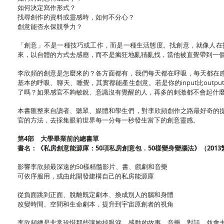
如何決定寫作形式？
找尋創作的資料或靈感時，如何不分心？
創意能否永保競爭力？
「創意」不是一種技巧或工作，而是一種生活態度。找創意，就像人在
來，以自體的方式去感應，而不是瘋狂地亂猜亂找，當他被直覺帶到一
李欣頻的創意是怎麼來的？各方面都有，我們每天都在呼吸，每天都在
基本的呼吸、聊天、睡覺，其實都能產生創意。若是你的input比ou
了嗎？如果感官不夠敏銳、意識沒有覺醒的人，再多的刺激都不會起什
本書匯整來自讀者、聽眾、媒體和學生們，對李欣頻創作之路最好奇的
官的方法，去採集眼前世界每一分每一秒發生當下的創意靈感。
第4部 大學畢業前的總書單
書名：《私房創意能源庫：50項私房創意包．50樣變身變腦法》（201
影響李欣頻最深遠的50樣精髓影片、書、戲劇和音樂
可依序服用，或由此開發建構自己的私房能源庫
從負面跳到正面、脫離既定劇本、換成別人的腦和身體
改變時間、空間和生命劇本，提升到宇宙原創者的視角
李欣頻總是非常珍惜那些讓她掉眼淚、感動的故事、音樂、對話，並會