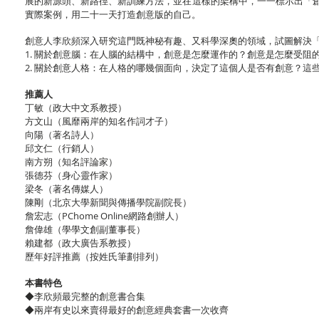
展的新源頭、新路徑、新訓練方法，並在這樣的架構中，一一標示出「
實際案例，用二十一天打造創意版的自己。
創意人李欣頻深入研究這門既神秘有趣、又科學深奧的領域，試圖解決
1. 關於創意腦：在人腦的結構中，創意是怎麼運作的？創意是怎麼受
2. 關於創意人格：在人格的哪幾個面向，決定了這個人是否有創意？
推
薦
人
丁敏（政大中文系教授）
方文山（風靡兩岸的知名作詞才子）
向陽（著名詩人）
邱文仁（行銷人）
南方朔（知名評論家）
張德芬（身心靈作家）
梁冬（著名傳媒人）
陳剛（北京大學新聞與傳播學院副院長）
詹宏志（PChome Online網路創辦人）
詹偉雄（學學文創副董事長）
賴建都（政大廣告系教授）
歷年好評推薦（按姓氏筆劃排列）
本書特色
◆李欣頻最完整的創意書合集
◆兩岸有史以來賣得最好的創意經典套書一次收齊