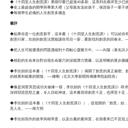
◆《十四堂人生創意課》累積印量已超過40多刷，這系列在兩岸至少已經
◆史上最超值的開學與畢業大禮（父母親友送給孩子，保證孩子一輩子
◆每個學生必備的人生創意多腦盒
書評
◆如果你是一位創意新手，這本書（《十四堂人生創意課》）可以給你
創意行家，欣頻的創意法寶能讓你耳目一新，重新找到創意的回春水。
◆把人生可能遭遇的問題濃縮到十四帖心靈藥方中。——向陽（著名詩
◆精彩的生命來自對自我生命脈穴的深掘潛力寶藏，以及明晰的逐步擴
◆李欣頻的這本書（《十四堂人生創意課》）揭開了創意的真正祕密。
的積累和能量的開發。──陳剛（北京大學新聞與傳播學院副院長）
◆像是洞窟冥思或功夫修煉一樣，李欣頻的《十四堂人生創意課2》尋
深得辯證思想之趣，令人目眩神迷。這本書寫得創意十足，也禪意十足，
◆李欣頻的這本書（《十四堂人生創意課2》），從低階的「創意」始
意人生。——南方朔
◆李欣頻寫作的效率與精準度，以及出書的量與質，在我看來已不宜冠上