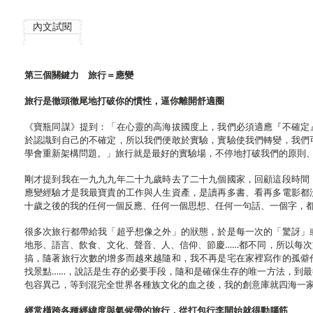
內文試閱
第三個關鍵力 旅行＝應變
旅行是徹頭徹尾地打破你的慣性，逼你離開舒適圈
《寶瓶同謀》提到：「在心靈的高海拔國度上，我們必須適應『不確定
於認識到自己的不確定，所以我們便敢於實驗，實驗使我們轉變，我們
學會重新架構問題。」旅行就是最好的實驗場，不停地打破我們的原則
剛才提到我在一九九九年二十九歲時去了二十九個國家，回顧這段時間
應變經驗才是我最寶貴的工作與人生資產，是讀再多書、看再多電影都
十歲之後的我的任何一個反應、任何一個思想、任何一句話、一個字，
很多次旅行都帶給我「超乎想像之外」的狀態，於是每一次的「驚訝」
地形、語言、飲食、文化、聲音、人、信仰、節慶……都不同，所以每
搞，隨著旅行次數的增多而越來越隨和，我不再是宅在家裡寫作的孤僻
找景點……，說話是生存的必要手段，隨和是確保生存的唯一方法，到
包容異己，等到混完全世界各種族文化的血之後，我的創意庫就四海一
經常橫跨各種經緯度與氣候帶的旅行，從打包行李開始就得動腦筋