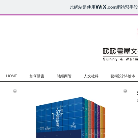
此網站是使用
.com
網站幫手設
HOME
如何購書
財經商管
人文社科
藝術設計&繪本