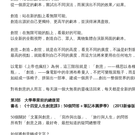
從一個原定的劇本，嘗試出不同演法，而展演出不同的效果／結果。
創造：站在新的點上看無限可能。
創造出源於自己更獨特、更高竿的劇本，並演得淋漓盡致。
創世：在無限可能的點上，看最好的可能。
以全新的全觀視野，創造自己、眾人、萬物集體合演新局面的劇本。
創意→創造→創世，就是在不同的高度，看見不同的廣度，不論是針對
最高的視點，就能看到自己不同的廣度，而這方法將來要用在任何地方，
以電影《上帝也瘋狂》為例，這三階段就是：「創意」——構思以各
瓶」。「創造」——像電影中的非洲布希曼人，不把可樂瓶當瓶子，而
如組成一張椅子、拼裝出一部車、建成一個房子……創出一整個世界的規
對有創意的人而言，每天讓一個大無畏的靈魂活回來，每天都是全新的
第3部 大學畢業前的總復習
書名：《十四堂人生創意課3：50個問答＋筆記本圓夢學》（2013新修
50個關於「文案與創意」、「寫作與出版」、「旅行與人生」的問答
所有對「創意之路」最好奇、最想知道的疑問總整理
如何將創意轉成文字？