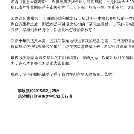
名為《創意天龍8部》，與佛經典故與金庸小說均無關，只是因為今天20
所代表的能量剛好是宇宙級別的「上天下海、無所不在、無所不能」之
因為這套書橫跨十年期間陸續完成出版，所以後一本書都會銜接前一本
到血源重疊之處，那些都是關鍵概念繁衍的「演化生長點」，不必視為
長點」移植到自己身上，你會長出怎樣的新枝芽？
回顧十年的這八本書，是我回饋給地球滋養我的感謝之書，完成這套書
很多無助的徬徨與辛苦的奮鬥。現在把這盞燈傳下去，希望可以繼續照
最後我要謝謝永遠支持我的甘訓賓老師、我的父母、以前出版社的編輯
力，這八本套書也無法跟大家見面。
現在，準備好開始練功了嗎？我們在創意的天際版圖上見吧！
李欣頻於2013年2月25日
馬雅曆紅龍波符之宇宙紅天行者