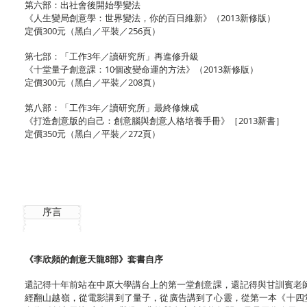
第六部：出社會後開始學變法
《人生變局創意學：世界變法，你的百日維新》（2013新修版）
定價300元（黑白／平裝／256頁）
第七部：「工作3年／讀研究所」再進修升級
《十堂量子創意課：10個改變命運的方法》（2013新修版）
定價300元（黑白／平裝／208頁）
第八部：「工作3年／讀研究所」最終修煉成
《打造創意版的自己：創意腦與創意人格培養手冊》［2013新書］
定價350元（黑白／平裝／272頁）
序言
《李欣頻的創意天龍8部》套書自序
還記得十年前站在中原大學講台上的第一堂創意課，還記得與甘訓賓老
經翻山越嶺，從電影講到了量子，從廣告講到了心靈，從第一本《十四