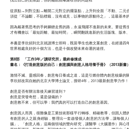
找出自己的受限點，你的癥結就曝露在你的問題裡
從原點→到對立點→離開二元對立的擺蕩點，上升到全面「不動、二元
須從「不論斷，不貼標籤，沒有成見，以事物的原貌待之」，這最基本
因為戴著舊思考的手銬腳鐐走舊的路，永遠飛躍不進新的未來。要從舊
才有機會以「最短距離、最短時間」，瞬間翻跳進新的生活版塊、版本
本書是李欣頻到北京就讀博士班時，既當學生也教文案創意，在經過四
世界相處良好的十個方法，也是十個改變未來命運的途徑。
第8部 「工作3年／讀研究所」最終修煉成
書名：《打造創意版的自己：創意腦與創意人格培養手冊》（2013新書
激情不滅、靈感回春，創意每日養成之道，這是引燃你體內創意核爆的
李欣頻改寫自她的北京大學博士論文，搜研4年，2013最新創意學力作！
創意是否有辦法靠後天練習達到？
創意是突發奇想，還是儲備的？
創意教不來，但可以學：我們真的可以打造自己的創意基因。
創意因人而異，很難像是工業技術那樣平行轉移、精確教導，但因人體
有創意的人之親身經驗，整理出一套啟發個人創意的方法學，讓每個人
腦」、「創意人格」這兩個領域的雙向研究，讓醫學（大腦運作）與心