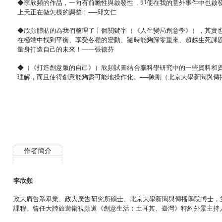
◆李欣頻的作品，一向有前瞻性與啟發性，即使在我的意外事件中也啟
上天正在做怎樣的調整！──邱文仁
◆欣頻體貼的為我們整理了十個關鍵字（《人生變局創意學》），其實
在極端中找到平衡、享受各種的變動、隨時能夠歸零重來、超越生死課
量身打造自己的未來！——張德芬
◆（《打造創意版的自己》）欣頻試圖結合腦科學研究中的一些資料和
理解，而且使得創意能夠盡可能地操作化。──陳剛（北京大學新聞與傳
作者簡介
李欣頻
政大廣告系畢業、政大廣告研究所碩士、北京大學新聞與傳播學院博士，
課程。曾任大陸旅遊衛視頻道《創意生活：土耳其、臺灣》特約外景主持