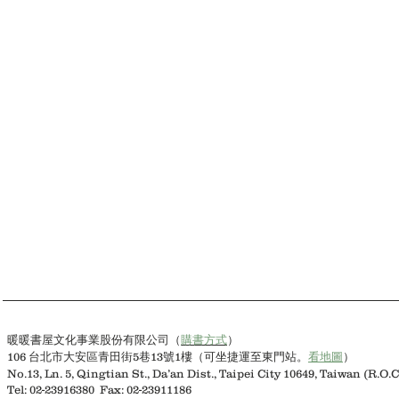
李欣頻的創意天龍8部(書盒版)
李欣頻的創意天龍8部 (無書盒
李
李
欣
欣
頻
頻
著
著
購書方式
）
暖暖書屋文化事業股份有限公司（
106 台北市大安區青田街5巷13號1樓（可坐捷運至東門站。
看地圖
）
No.13, Ln. 5, Qingtian St., Da’an Dist., Taipei City 10649, Taiwan (R.O.C
Tel: 02-23916380 Fax: 02-23911186