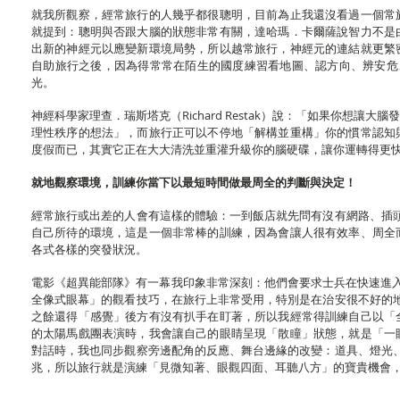
就我所觀察，經常旅行的人幾乎都很聰明，目前為止我還沒看過一個常
就提到：聰明與否跟大腦的狀態非常有關，達哈瑪．卡爾薩說智力不是
出新的神經元以應變新環境局勢，所以越常旅行，神經元的連結就更繁
自助旅行之後，因為得常常在陌生的國度練習看地圖、認方向、辨安危
光。
神經科學家理查．瑞斯塔克（Richard Restak）說：「如果你想
理性秩序的想法」，而旅行正可以不停地「解構並重構」你的慣常認知
度假而已，其實它正在大大清洗並重灌升級你的腦硬碟，讓你運轉得更
就地觀察環境，訓練你當下以最短時間做最周全的判斷與決定！
經常旅行或出差的人會有這樣的體驗：一到飯店就先問有沒有網路、插
自己所待的環境，這是一個非常棒的訓練，因為會讓人很有效率、周全
各式各樣的突發狀況。
電影《超異能部隊》有一幕我印象非常深刻：他們會要求士兵在快速進
全像式眼幕」的觀看技巧，在旅行上非常受用，特別是在治安很不好的
之餘還得「感覺」後方有沒有扒手在盯著，所以我經常得訓練自己以「
的太陽馬戲團表演時，我會讓自己的眼睛呈現「散瞳」狀態，就是「一
對話時，我也同步觀察旁邊配角的反應、舞台邊緣的改變：道具、燈光
兆，所以旅行就是演練「見微知著、眼觀四面、耳聽八方」的寶貴機會