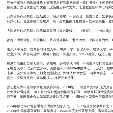
有著作家詩人的孤僻性格＋靈修者洞察深處的眼睛＋旅行者停不下來的身
使命感。曾任廣告公司文案、誠品書店特約文案、宏碁數位藝術中心特約
台灣廣告作品包括：誠品書店、誠品商場、中興百貨、遠東百貨、宏碁數
利旅行社、台北市都市發展局、統一企業集團形象廣告＋飲冰室茶集、雅
大陸廣告作品包括：現代傳播集團《周末畫報》、《優家》、《iweekly》
曾為台灣聯合報、皇冠雜誌、香港號外雜誌、北京晚報、中國圖書商報、
兩岸講學資歷：曾為台灣科技大學、中原大學、台北大學、成功大學、學
程之講師。亦曾為台灣《康健》雜誌、南山人壽、SOGO百貨、新光三越
獲邀至馬來西亞華人書展、新加坡、香港等地演講，中國書刊發行業協會
京聯合大學、北京民族大學、美國協和大學MBA中國中心、以及第二屆中國
十樂、廣州城市畫報主辦之創意講堂、深圳人民大會堂、湘潭大講堂……
藍光、江蘇電視台、湖南衛視……進行企業培訓。
曾任北京青年週報換享創意競賽評審、2008廣州日報盃華文報紙優秀廣
計大獎決選評審、2009臺北電影獎媒體推薦獎評審、連續五屆臺灣廣告
類評審、董氏基金會大學築夢計畫決選評審、中國時報文彩青年版指導作家
2004年數位時代雜誌選為台灣百大創意人之一。天下遠見文化事業群之《3
2013年中國作家富豪榜，同年獲得COSMO年度女性夢想大獎、講義雜