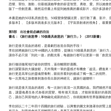
恐懼、害怕、激動，但最後讓她學會的卻是智慧、勇敢、愛。所以她會
版了一些創意書。雖然這些書上有提到她推薦的書或影片，但許多讀者
本書是她的50項私房創意包、50樣變身變腦法寶，並打散了書、影片
多版本】、【多版本跳進多次元版本】、【宇宙原創者的視角】。最重要
第5部 出社會前必練的功法
書名：《旅行創意學：10個最具創意的「旅行力」》（2013新書）
旅行是後天混血的過程，是最劇烈改造自我的手段！
李欣頻將她旅行22年44國的人生體悟，提煉出10個最具創意的「旅行力
讓你不必只當「到此一遊」的觀光客，每趟旅行都可以更新一個「創意
旅行徹頭徹尾地打破你的慣性，逼你離開舒適圈。
旅行讓緊張的大腦放鬆，天外飛來一筆的靈感才有機會「趁流」鑽進來
旅行更是高單位的靈魂營養劑，眼前所看到的都成了獨一無二的視野。
每一次異地之旅都會刺激你長出新的神經元，越旅行越聰明！
旅行就是後天混血的過程，每一次旅行就混一次異國的血。我們雖然不
血，讓靈魂產生各式各樣的質變。唯有後天混血，才能保留最好的基因
己，讓自己與當地的人事物融化成新的自己，你就能擁有世界版圖級的
李欣頻以二十二年四十四國的旅行經驗，以興奮的圖文刺激著你的腎上
有活力，到最後會捨不得離開這個：美麗又充滿驚喜的地球！