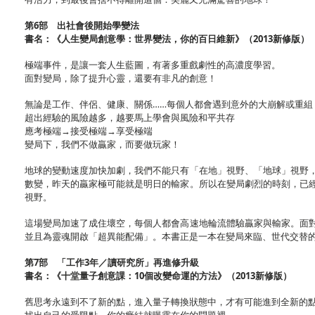
第6部 出社會後開始學變法
書名：《人生變局創意學：世界變法，你的百日維新》（2013新修版）
極端事件，是讓一套人生藍圖，有著多重戲劇性的高濃度學習。
面對變局，除了提升心靈，還要有非凡的創意！
無論是工作、伴侶、健康、關係……每個人都會遇到意外的大崩解或重組
超出經驗的風險越多，越要馬上學會與風險和平共存
應考極端→接受極端→享受極端
變局下，我們不做贏家，而要做玩家！
地球的變動速度加快加劇，我們不能只有「在地」視野、「地球」視野
數變，昨天的贏家極可能就是明日的輸家。所以在變局劇烈的時刻，已
視野。
這場變局加速了成住壞空，每個人都會高速地輪流體驗贏家與輸家。面
並且為靈魂開啟「超異能配備」。本書正是一本在變局來臨、世代交替
第7部 「工作3年／讀研究所」再進修升級
書名：《十堂量子創意課：10個改變命運的方法》（2013新修版）
舊思考永遠到不了新的點，進入量子轉換狀態中，才有可能進到全新的