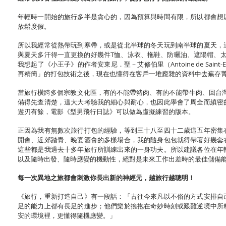
年輕時一開始的旅行多半是貪心的，因為預算與時間有限，所以都會想
放鬆度假。
所以我經常從熱帶玩到寒帶，或是從北半球的冬天玩到南半球的夏天，
與夏天多汗得一直更換的好幾件T恤、泳衣、拖鞋、防曬油、遮陽帽、
我想起了《小王子》的作者安東尼．聖－艾修伯里（Antoine de Sai
再精簡」的打包技術之後，現在也懂得在客戶一堆龐雜的資料中去蕪存
當旅行橫跨多個宗教文化區，有的不能帶豬肉、有的不能帶牛肉、回台
備得先查清楚，這大大考驗我的細心與耐心，也因此學會了周全而縝密
遊刃有餘，電影《型男飛行日誌》可以做為虛擬練習的版本。
正因為我有無數次旅行打包的經驗，等到三十八至四十二歲這五年密集
開會、近郊踏青、晚宴酒會的多樣場合，我的隨身包包就得帶著好幾套
這些都是我過去十多年旅行所訓練出來的一身功夫。所以建議各位在年
以及隨時出發、隨時應變的機動性，絕對是未來工作出差時的最佳儲備
每一次異地之旅都會刺激你長出新的神經元，越旅行越聰明！
《旅行，重新打造自己》有一段話：「古往今來凡以不俗的方式安排自
足的能力上都有長足的進步；他們樂於擁抱在奇妙時刻或艱難逆境中所
安的環境裡，更懂得隨機應變。」