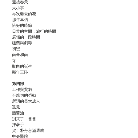
迎接春天
大小事
再次離去的花
那年幸信
恰好的時節
日常的空間，旅行的時間
廣場的一段時間
猛藥與劇毒
初戀
雨傘和雨
寺
取向的誕生
那年三陟
第四部
工作與貧窮
不親切的勞動
所謂的長大成人
孤兒
醋醬油
別哭了，爸爸
揮著手
賀！朴舟憲滿週歲
中央醫院