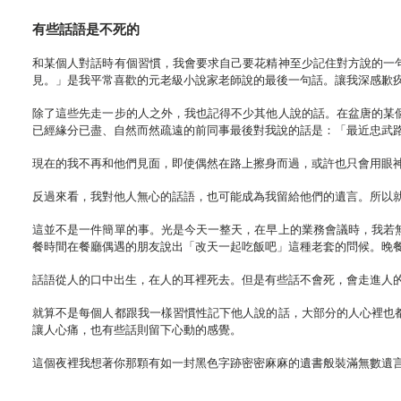
有些話語是不死的
和某個人對話時有個習慣，我會要求自己要花精神至少記住對方說的一
見。」是我平常喜歡的元老級小說家老師說的最後一句話。讓我深感歉
除了這些先走一步的人之外，我也記得不少其他人說的話。在盆唐的某
已經緣分已盡、自然而然疏遠的前同事最後對我說的話是：「最近忠武
現在的我不再和他們見面，即使偶然在路上擦身而過，或許也只會用眼
反過來看，我對他人無心的話語，也可能成為我留給他們的遺言。所以
這並不是一件簡單的事。光是今天一整天，在早上的業務會議時，我若
餐時間在餐廳偶遇的朋友說出「改天一起吃飯吧」這種老套的問候。晚
話語從人的口中出生，在人的耳裡死去。但是有些話不會死，會走進人
就算不是每個人都跟我一樣習慣性記下他人說的話，大部分的人心裡也
讓人心痛，也有些話則留下心動的感覺。
這個夜裡我想著你那顆有如一封黑色字跡密密麻麻的遺書般裝滿無數遺