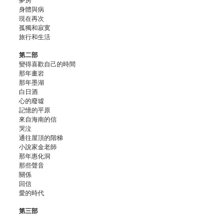
夢房
身體與病
現在再次
孤獨和寂寞
旅行和生活
第二部
變得喜歡自己的時間
那年畫岩
那年墨湖
白日酒
心的廢墟
記憶的平原
來自海南的信
哭泣
通往屋頂的階梯
小說家金老師
那年惠化洞
那些聲音
關係
回信
愛的時代
第三部