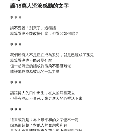
讓18萬人流淚感動的文字
✽ ✽ ✽
請不要說「別哭了」這種話
就算哭泣不能改變什麼，但哭又如何呢？
✽ ✽ ✽
我們所有人不是正在成為孤兒，就是已經成了孤兒
就算哭泣也不能改變什麼
但一起流淚的話或許能夠不那麼難堪
或許能夠成為彼此的一點力量
✽ ✽ ✽
話語從人的口中出生，在人的耳裡死去
但是有些話不會死，會走進人的心裡活下來
✽ ✽ ✽
遺書或許是世界上最平和的文字也不一定
因為那超越了對他人的寬恕與和解
是在向自己即將到來的死亡致上安慰與哀悼