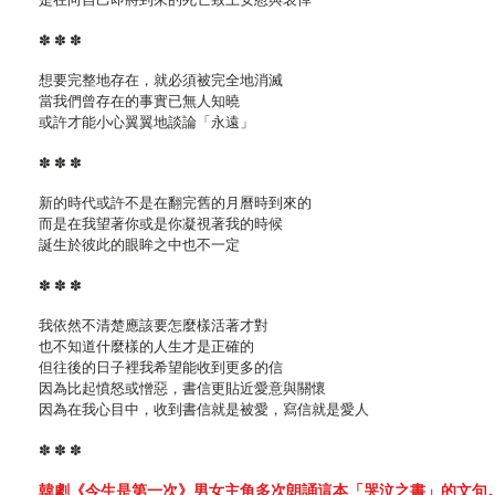
✽ ✽ ✽
想要完整地存在，就必須被完全地消滅
當我們曾存在的事實已無人知曉
或許才能小心翼翼地談論「永遠」
✽ ✽ ✽
新的時代或許不是在翻完舊的月曆時到來的
而是在我望著你或是你凝視著我的時候
誕生於彼此的眼眸之中也不一定
✽ ✽ ✽
我依然不清楚應該要怎麼樣活著才對
也不知道什麼樣的人生才是正確的
但往後的日子裡我希望能收到更多的信
因為比起憤怒或憎惡，書信更貼近愛意與關懷
因為在我心目中，收到書信就是被愛，寫信就是愛人
✽ ✽ ✽
韓劇《今生是第一次》男女主角多次朗誦這本「哭泣之書」的文句