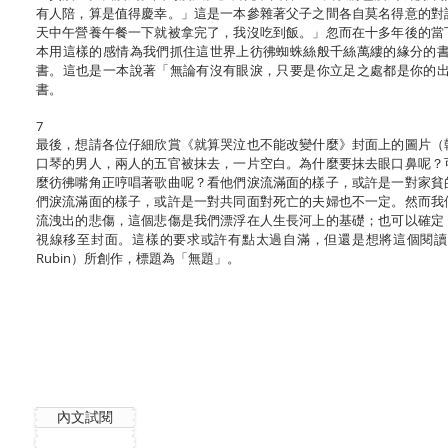
有人陪，算是值得慶幸。」這是一本參雜著父子之間各自莫名得意的對
天中午營養午餐一下就被拿完了，我沒吃到飯。」忽而在十多年後的當
本用這樣的感情為我們抓住這世界上彷彿蜘蛛絲般千絲萬縷的緣分的
書。這也是一本說著「無論有沒有眼淚，只要是你立足之處都是你的
書。
7
最後，想請各位仔細欣賞《就算哭泣也不能改變什麼》封面上的圖片（
口琴的男人，兩人的五官被抹去，一片空白。為什麼要抹去眼口鼻呢？
麼彷彿嘴角正哼唱著歌曲呢？看他們淚流滿面的樣子，或許是一對家貧
們淚流滿面的樣子，或許是一對共同面對死亡的夫婦也不一定。然而我
流洩出的悲傷，這個悲傷是我們漂浮在人生長河上的基礎；也可以確定
視線移至封面。這樣的要求或許有點太過自滿，但還是想將這個閱讀小
Rubin）所創作，標題為「無題」。
內文試閱