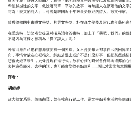
取名字花了好幾天時間》，獲得「他的詩極具語言感受以及現實的擴散能
帶細膩感性的文字，敘說著簡單、平淡的故事，每每讓人在讀著他的文字
封為「愛哭的詩人」，可說是韓國近十年來最受歡迎的詩人、散文作家。
曾獲得韓國申東曄文學獎、片雲文學獎、朴在森文學獎及當代青年藝術家
在受訪時，訪談者曾提及朴濬為讀者簽書時，加上了「哭吧，我們」的落
不是因為這樣才被稱為「愛哭詩人」呢？
朴濬回應自己也在想應該要有一個界線。又不是要每天都拿自己的回憶出
向，事情會放在心裡很久。糾結於過去或許不是什麼好事，但把某些感情
悲傷更經常發生，更像是現在進行式，放在心裡的時候會伴隨著遺憾的心
去掉這些部分。去掉的話，也可能會變得有點違和……所以才常常無意間
譯者：
胡絲婷
政大韓文系畢。兼職翻譯，曾任韓商行銷工作。當文字黏著生活的每個縫