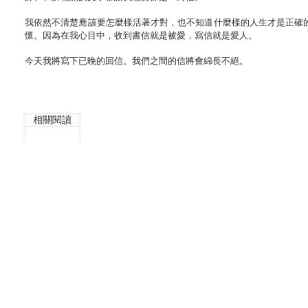
我依然不清楚應該要怎麼樣活著才對，也不知道什麼樣的人生才是正確
懷。因為在我心目中，收到書信就是被愛，寫信就是愛人。
今天我將寫下已晚的回信。我們之間的信將會綿長不絕。
相關閱讀
島：收錄詩人畫作鄭玄宗詩選集
為愛重生：找尋希望的翅膀
活著的
鄭
蘇
金
玄
在
李
宗
沅
璟
著
著
著