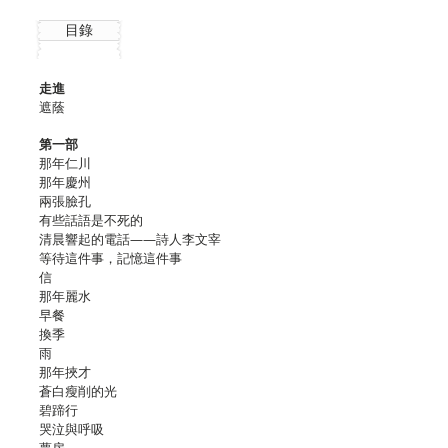
目錄
走進
遮蔭
第一部
那年仁川
那年慶州
兩張臉孔
有些話語是不死的
清晨響起的電話——詩人李文宰
等待這件事，記憶這件事
信
那年麗水
早餐
換季
雨
那年挾才
蒼白瘦削的光
碧蹄行
哭泣與呼吸