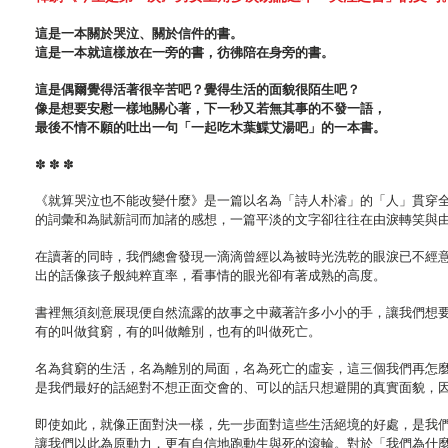
這是一本關於哭泣、關於信件的書。
這是一本就這樣放在一旁的書，彷彿陪在身旁的書。
這是偶爾覺得活著很辛苦吧？覺得生活的面貌很陌生吧？
像是想要安慰一樣地關心著，下一秒又若無其事的不發一語，
最後不情不願的吐出一句「一起吃木葉鰈艾湯吧」的一本書。
✽ ✽ ✽
《就算哭泣也不能改變什麼》是一篇以名為「詩人朴濬」的「人」貫穿
的詞彙和為賦新詞而加諸的感想，一篇平淡的文字卻往往在由淚轉笑與
在讀著的同時，我們總會發現一滴滴曾經以為被時光洗乾的眼淚已不經
出的話像孩子般純粹直率，看事情的眼光卻有著成熟的高度。
書裡無須刻意展現便自然流露的故事之中藏著許多小小的手，讓我們想
有的叫做貧窮，有的叫做離別，也有的叫做死亡。
名為貧窮的生活，名為離別的局面，名為死亡的虛妄，這三個我們再怎
是我們最好的話絕對不想正面交會的、可以的話只想避開的真實面貌，
即使如此，就像正面對決一樣，先一步面對這些生活絕境的好處，是我
讓我們以此為原動力，更有自信地跑動生與死的滾輪。對於「我們為什