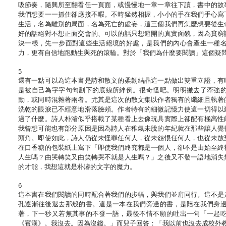
吸節奏，隨興所至翻看任一頁面，或慢慢地一章一章往下讀，書中的故
我們想要一一抓住卻應接不暇。不時猛然相握，小小的手在我們手心寫
生活，名為離別的局面，名為死亡的虛妄，這三個我們再怎麼想要從生
好的話絕對不想正面交會的、可以的話只想避開的真實面貌，因為貧窮
決一樣，先一步面對這些生活絕境的好處，是我們的內心會產生一種
力，更有自信地跑動生與死的滾輪。對於「我們為什麼要閱讀」這個疑
5
還有一點可以為這本書是詩和散文的柔韌結晶這一點做出雙重立證，有
是被自己為字字句句劃下的底線所絆倒。很奇怪吧。明明撇去了牽強
動，或同時混雜著兩者。尤其是這次的散文集以作者獨有的纖細且執著
洗乾的眼淚已不經意地滑落臉頰。作者特有的細微記憶力使這一切得以
過了什麼。詩人朴濬似乎搭載了某種看上去像玩具實際上卻配有極高性
我曾想可能也有部分原因是因為詩人在稚氣未脫的年紀就在那些讓人覺
頭角。即使如此，詩人仍從未怪罪任何人，從未怨恨任何人，也從未放
在口香糖的包裝紙上寫下「即使我們終究都是一個人，卻不是由始至終
人生嗎？由哭轉笑又由笑轉哭不就是人生嗎？」之後又不發一語地消失
的才能，我想這就是朴濬的文字的魔力。
6
這本書在我們閱讀的同時配合著我們的步幅，與我們並肩同行。這不是
孔逐漸往後退去那般的書。這是一本在我們旁邊的書，是陪在我們身
著，下一秒又若無其事的不發一語，最後不情不願的吐出一句「一起
《賓漢》。我沒去。因為沒錢。」而兒子回答：「我以前也沒去成校外教