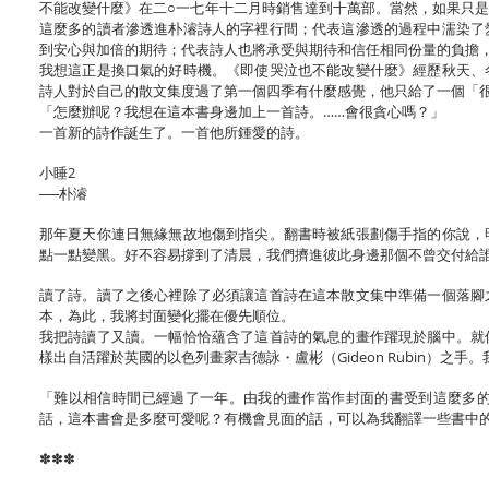
不能改變什麼》在二○一七年十二月時銷售達到十萬部。當然，如果只
這麼多的讀者滲透進朴濬詩人的字裡行間；代表這滲透的過程中濡染了
到安心與加倍的期待；代表詩人也將承受與期待和信任相同份量的負擔
我想這正是換口氣的好時機。《即使哭泣也不能改變什麼》經歷秋天、
詩人對於自己的散文集度過了第一個四季有什麼感覺，他只給了一個「
「怎麼辦呢？我想在這本書身邊加上一首詩。……會很貪心嗎？」
一首新的詩作誕生了。一首他所鍾愛的詩。
小睡2
──朴濬
那年夏天你連日無緣無故地傷到指尖。翻書時被紙張劃傷手指的你說，
點一點變黑。好不容易撐到了清晨，我們擠進彼此身邊那個不曾交付給
讀了詩。讀了之後心裡除了必須讓這首詩在這本散文集中準備一個落腳
本，為此，我將封面變化擺在優先順位。
我把詩讀了又讀。一幅恰恰蘊含了這首詩的氣息的畫作躍現於腦中。就
樣出自活躍於英國的以色列畫家吉德詠・盧彬（Gideon Rubin）
「難以相信時間已經過了一年。由我的畫作當作封面的書受到這麼多
話，這本書會是多麼可愛呢？有機會見面的話，可以為我翻譯一些書中
✽✽✽