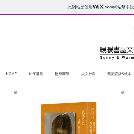
此網站是使用
.com
網站幫手設
HOME
如何購書
財經商管
人文社科
藝術設計&繪本