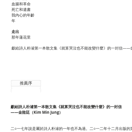
血腸和革命
死亡和遺書
我內心的年齡
年
走出
那年蓮花里
獻給詩人朴濬第一本散文集《就算哭泣也不能改變什麼》的一封信——
推薦序
獻給詩人朴濬第一本散文集《就算哭泣也不能改變什麼》的一封信
——金敃廷（Kim Min Jung）
二○一七年說是屬於詩人朴濬的一年也不為過。二○一二年十二月出版的