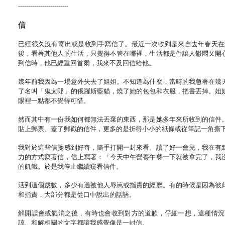
-------------------------​
信
已經很久沒有寄出或是收到手寫信了。最近一次收到是來自去年春天在
後，看著其他人的生活，只覺得不管在哪裡，生活都是件讓人鬱悶又開
到信時，他已經重回首爾，我來不及回信給他。
幾年前我因為一場意外失去了姐姐。不知道為什麼，當時的我急著在幾
了名叫「鬼太郎」的俄羅斯藍貓，燒了她的包包和衣服，把書丟掉。姐
眼裡一點都不覺得可惜。
然而其中有一份我如何都無法丟棄的東西，那是她多年來所收到的信件
貼上郵票、蓋了郵戳的信件，更多的是折得小小的紙條或從筆記一角撕
我對於這些信箋感到好奇，隨手打開一封來看。讀了好一會兒，我在有
力的方式寫著信，信上寫著：「今天中午營養午餐一下就被拿完了，我
的飢餓。於是我停止繼續窺看信件。
活到這個歲數，多少有過被他人辱罵或指責的經歷。有的時候是因為彼
和指責，大部分都是從口中說出的話語。
解開誤會或氣消之後，有時也會收到對方的道歉，仔細一想，這種情況
諒、和解相關的文字都讓我感覺像是一封信。