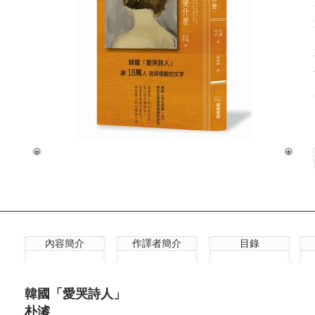
內容簡介
作譯者簡介
目錄
韓國「愛哭詩人」
朴濬