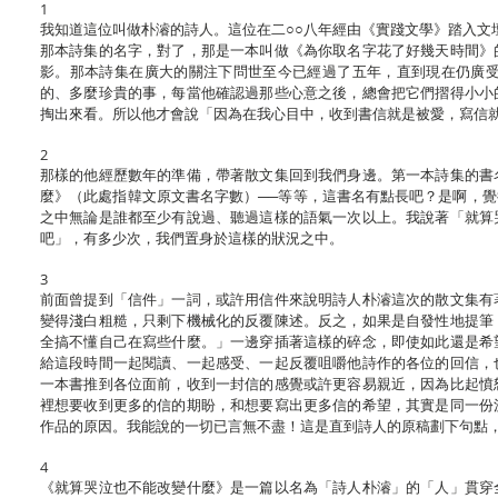
1
我知道這位叫做朴濬的詩人。這位在二○○八年經由《實踐文學》踏入文
那本詩集的名字，對了，那是一本叫做《為你取名字花了好幾天時間》
影。那本詩集在廣大的關注下問世至今已經過了五年，直到現在仍廣
的、多麼珍貴的事，每當他確認過那些心意之後，總會把它們摺得小小
掏出來看。所以他才會說「因為在我心目中，收到書信就是被愛，寫信
2
那樣的他經歷數年的準備，帶著散文集回到我們身邊。第一本詩集的書
麼》（此處指韓文原文書名字數）──等等，這書名有點長吧？是啊，
之中無論是誰都至少有說過、聽過這樣的語氣一次以上。我說著「就算
吧」，有多少次，我們置身於這樣的狀況之中。
3
前面曾提到「信件」一詞，或許用信件來說明詩人朴濬這次的散文集有
變得淺白粗糙，只剩下機械化的反覆陳述。反之，如果是自發性地提筆
全搞不懂自己在寫些什麼。」一邊穿插著這樣的碎念，即使如此還是希
給這段時間一起閱讀、一起感受、一起反覆咀嚼他詩作的各位的回信，
一本書推到各位面前，收到一封信的感覺或許更容易親近，因為比起憤
裡想要收到更多的信的期盼，和想要寫出更多信的希望，其實是同一份
作品的原因。我能說的一切已言無不盡！這是直到詩人的原稿劃下句點
4
《就算哭泣也不能改變什麼》是一篇以名為「詩人朴濬」的「人」貫穿