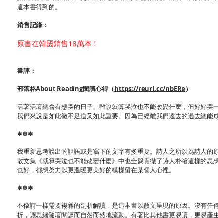
這本書得到的。
銷售記錄：
原書在韓國銷售18萬本！
書評：
部落格About Reading閱讀心得（
https://reurl.cc/nbERe
）
活著活著總會有想哭的日子。雖說就算哭泣也不能改變什麼，但好好哭
我們來說是如此微不足道又如此重要。因為已經離我們遠去的過去總能
✽✽✽
我重新思考說出的話語或是寫下的文字有多重要。詩人之所以為詩人的
散文集《就算哭泣也不能改變什麼》中也全盤貫徹了詩人朴濬這樣的思
也好，都想努力以更溫暖更美好的模樣留在某個人心裡。
✽✽✽
不像詩一樣需要複雜的剖析解讀，是這本書以散文呈現的原因。沒有任
折，讓思緒隨著閱讀而自然而然地流動。有著比其他書更易讀，更易產