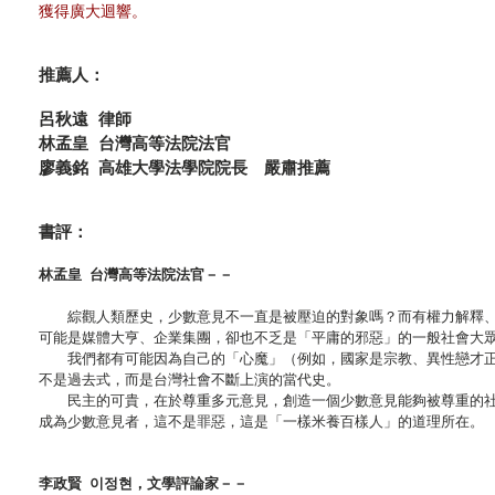
獲得廣大迴響。
推薦人：
呂秋遠 律師
林孟皇 台灣高等法院法官
廖義銘 高雄大學法學院院長 嚴肅推薦
書評：
林孟皇 台灣高等法院法官－－
綜觀人類歷史，少數意見不一直是被壓迫的對象嗎？而有權力解釋、
可能是媒體大亨、企業集團，卻也不乏是「平庸的邪惡」的一般社會大
我們都有可能因為自己的「心魔」（例如，國家是宗教、異性戀才正
不是過去式，而是台灣社會不斷上演的當代史。
民主的可貴，在於尊重多元意見，創造一個少數意見能夠被尊重的社
成為少數意見者，這不是罪惡，這是「一樣米養百樣人」的道理所在。
李政賢 이정현，文學評論家－－