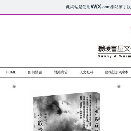
此網站是使用
.com
網站幫手設
HOME
如何購書
財經商管
人文社科
藝術設計&繪本