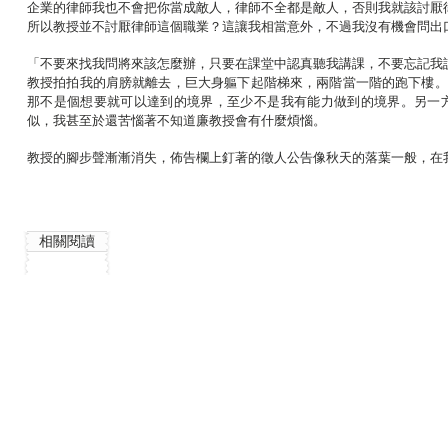
企業的律師我也不會把你當成敵人，律師不全都是敵人，否則我就該討厭
所以教授並不討厭律師這個職業？這讓我相當意外，不過我沒有機會問出
「不要來找我問將來該怎麼辦，只要在課堂中認真聽我講課，不要忘記我
教授拍拍我的肩膀就離去，巨大身軀下起階梯來，兩階當一階的跑下樓。
那不是個想要就可以達到的境界，至少不是我有能力做到的境界。另一
似，我甚至於還苦惱著不知道廉教授會有什麼煩惱。
教授的腳步聲漸漸消失，佈告欄上釘著的徵人公告像秋天的落葉一般，在
相關閱讀
死者的審判
魂囚西門
角力韓
朴
九
佐
嘏
色
藤
翼
夫
大
著
著
介
著