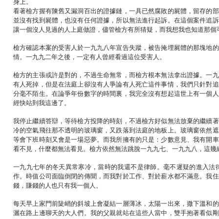
身上。
看著檢方握有陳舊又漏洞百出的證據鏈，一具已然腐敗的屍體，留存的部
並沒有找到屍體，也沒有任何證據，所以無法進行起訴。在這個案件追訴
讓一個沒人見過的人上庭做證，儘管檢方有所猜疑，而我想我也知道那個
檢方確認本案的受害人於一九九八年宣告失蹤，被告掩埋屍體的那塊地的
情。一九九二年之後，一定有人曾經看過這位受害人。
檢方的主張或許是對的，不過生命無常，而檢方根本無法拿出證據。一九
有人死掉，但是在法庭上卻沒有人爭論有人死亡這件事情，我們只針對追
分毫不陌生。在論爭年份數字的時間裏，我完全沒有想起這世上有一個人
經快站到我這邊了。
我停止繼續答辯，等待檢方投降的時刻，不過檢方好似無法放棄的繼續著
冷的空氣飛往那不透明的玻璃窗，又跌落到法庭的地板上。玻璃窗依然遮
等會下班時刻又會是一場惡夢。而我所擁有的只是：少數意見、我有開車
看不見，什麼都無法看見。檢方依然無法跳脫一九九七、一九九八，這幾
一九九七年的冬天異常寒冷，當時的我還不是律師。毫不遲疑的進入法
作。時值公司面臨倒閉的傳聞，而我對於工作、對於薪水都不滿意。我住
錢，賺錢的人也只有我一個人。
每天早上家門前陡峭的斜坡上會凝結一層薄冰，太陽一出來，撒下溫和的
灑在路上邊聊天的大人們。我的父親就站在這些人當中，雙手抱著看似剛