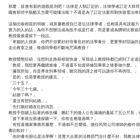
那麼，就會有新的遊戲規則吧！法律是人類訂定的，法律學者訂定大韓民
國會那些半瓶醋又怎麼可能懂法呢？不過是為了訂定法案而勤快致電法律
這個比喻相當的明確，就算廉教授自己是位法律學者，也相當具有說服力
實力的人的話，為何不想辦法成為投手或是打者，而是要成為鑽研比賽規
教授最後還留下一段話。
「卑鄙的人很多，你們不但要好好培養良好的法學養分，更要學好辯論的
走出教室之後，每個同學都不斷地咒罵教授！
教授體態壯碩，沒想到走路卻相當快速，等我追上教授時都已經到了走道
「教授，我想要再繼續進修，不過還不知道研修院畢業之後要做什麼。」
「據我所知，你是專攻刑事領域，聽完我的課之後可以讓你不再徬徨。」
「是的，也需要教授的建言。」
「三十五？」
「今年三十七歲。」
「結婚了嗎？」
「還沒有想到結婚。」
「先打聽好婚友社的消息。」
教授手指牆上貼著的佈告欄，圖釘下的徵人公告滿滿的蔓延了五公尺長，
「接下來就去那邊探聽一下。你有去應徵過嗎？」
「有投過幾家事務所履歷，不過都不怎麼樣。擔任民間公司律師的條件很
書比較好！」
「你的優先順位是法學啊！其實大企業的法務部門沒什麼不好。我教法律