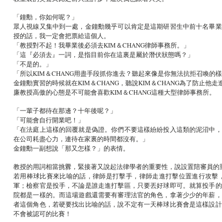
「鐘勳，你如何呢？」
眾人視線又集中到一處，金鐘勳幾乎可以肯定是這期研習生中前十名畢業
授的話，我一定會把票給這個人。
「教授對不起！我畢業後必須去KIM＆CHANG律師事務所。」
「這『必須去』一詞，是指目前你在這裏是屬於潛伏狀態嗎？」
「不是的。」
「所以KIM＆CHANG用盡手段抓你進去？聽起來像是你無法抗拒召喚的
金鐘勳實習的時候就在KIM＆CHANG，聽說KIM＆CHANG為了防
廉教授高傲的心態是不可能會喜歡KIM＆CHANG這種大型律師事務所。
「一輩子都待在那邊？十年後呢？」
「可能會自行開業吧！」
「在法庭上這樣的回覆就是偽證。你們不要這樣紛紛投入這類的泥沼中，
在公司耗盡心力，連待在家裏的時間都沒有。」
金鐘勳一副想說「那又怎樣？」的表情。
教授的用詞相當挑釁，緊接著又說起法律學者的重要性，說設置陪審員的
若用棒球比賽來比喻的話，律師是打擊手，律師走進打擊位置進行攻擊
軍；檢察官是投手，不論是誰走進打擊區，只要丟好球即可。就算投手的
院都是一樣的。而這場遊戲還需要有審理法官的角色，拿著少少的年薪，
者這個角色，若硬要找出比喻的話，說不定有一天棒球比賽會是這樣設計
不會被認可的比賽！