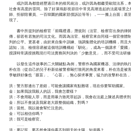
或許因為都曾經歷過日本的殖民統治，或許因為都繼受歐陸法系，本
社會有高度的雷同。除了好萊塢影視節目中常見高潮迭起的法庭場景之
師、拒卻陪審員、一百韓圜的國家賠償訴訟等等），一一搬上台面；甚
現了。
書中所提到的檢察官「前職禮遇」潛規則（法官、檢察官出身的律師
傳，卻若有若無的司法文化。而因為法官、檢察官來自同樣一個官僚體
判的公平。更甚者，由於來自集中訓練、強調集體化的培訓機構，而且
認知，法、檢很容易被這個培訓機構給「馴化」，成為一個講求「愛國
授課時常講授挑戰現行司法實務與判決的「少數意見」，而不受司法研修
以發生這件故事的二大關鍵點為例，警察作為國家機器、法律的執行
朴在浩（從自己的兒子朴新佑被警察毆打致死的角度來看，朴在浩是被
李敏靜好像也「眼盲」、「心盲」，無心探求事實，猛力的攻擊朴在浩，
洪：警方那邊出了差錯，可能會讓國家有點難堪，現在你要幫助國家。
金：如果我說我殺人的話，我會怎麼樣？
洪：不會用殺人罪，而是用暴力致死罪起訴，我會在法庭上陳述具體求刑
金：所以不會波及我家老大跟整個組織，對嗎？
洪：當然。我以後會幫忙注意的。
金：可以相信你嗎？
洪：我可是檢察官。
……
洪：要記牢，要不然會讓你看不到明天的太陽，知道嗎？