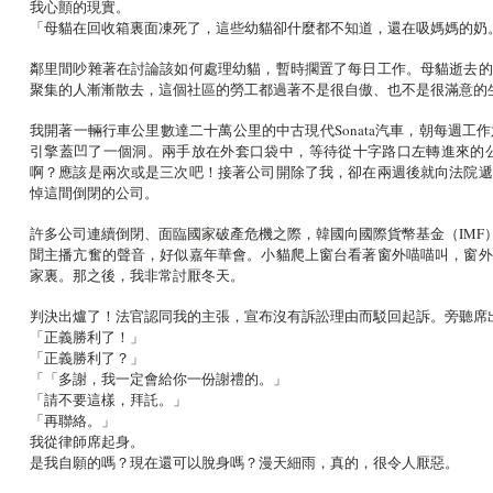
我心顫的現實。
「母貓在回收箱裏面凍死了，這些幼貓卻什麼都不知道，還在吸媽媽的奶
鄰里間吵雜著在討論該如何處理幼貓，暫時擱置了每日工作。母貓逝去的
聚集的人漸漸散去，這個社區的勞工都過著不是很自傲、也不是很滿意的
我開著一輛行車公里數達二十萬公里的中古現代Sonata汽車，朝每週
引擎蓋凹了一個洞。兩手放在外套口袋中，等待從十字路口左轉進來的
啊？應該是兩次或是三次吧！接著公司開除了我，卻在兩週後就向法院遞
悼這間倒閉的公司。
許多公司連續倒閉、面臨國家破產危機之際，韓國向國際貨幣基金（IM
聞主播亢奮的聲音，好似嘉年華會。小貓爬上窗台看著窗外喵喵叫，窗外
家裏。那之後，我非常討厭冬天。
判決出爐了！法官認同我的主張，宣布沒有訴訟理由而駁回起訴。旁聽席
「正義勝利了！」
「正義勝利了？」
「「多謝，我一定會給你一份謝禮的。」
「請不要這樣，拜託。」
「再聯絡。」
我從律師席起身。
是我自願的嗎？現在還可以脫身嗎？漫天細雨，真的，很令人厭惡。