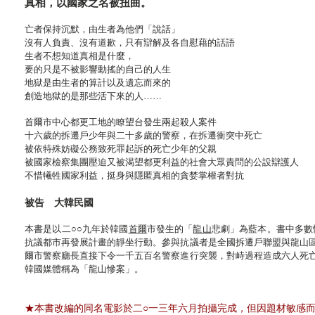
真相，以國家之名被扭曲。
亡者保持沉默，由生者為他們「說話」
沒有人負責、沒有道歉，只有辯解及各自慰藉的話語
生者不想知道真相是什麼，
要的只是不被影響動搖的自己的人生
地獄是由生者的算計以及遺忘而來的
創造地獄的是那些活下來的人……
首爾市中心都更工地的瞭望台發生兩起殺人案件
十六歲的拆遷戶少年與二十多歲的警察，在拆遷衝突中死亡
被依特殊妨礙公務致死罪起訴的死亡少年的父親
被國家檢察集團壓迫又被渴望都更利益的社會大眾責問的公設辯護人
不惜犧牲國家利益，挺身與隱匿真相的貪婪掌權者對抗
被告 大韓民國
本書是以二○○九年於韓國
首爾
市發生的「
龍山
悲劇」為藍本。書中多數
抗議都市再發展計畫的靜坐行動。參與抗議者是全國拆遷戶聯盟與龍山
爾市警察廳長直接下令一千五百名警察進行突襲，對峙過程造成六人死
韓國媒體稱為「龍山慘案」。
★本書改編的同名電影於二○一三年六月拍攝完成，但因題材敏感