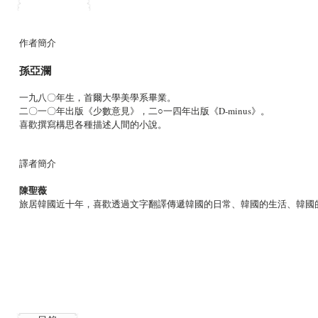
作者簡介
孫亞瀾
一九八〇年生，首爾大學美學系畢業。
二〇一〇年出版《少數意見》，二○一四年出版《D-minus》。
喜歡撰寫構思各種描述人間的小說。
譯者簡介
陳聖薇
旅居韓國近十年，喜歡透過文字翻譯傳遞韓國的日常、韓國的生活、韓國