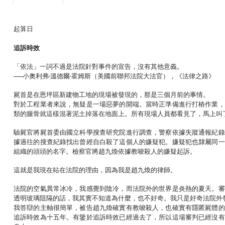
起算日
追訴時效
「依法」一詞不過是法院針對事件的宣告，沒有其他意義。
──小奧利弗‧溫德爾‧霍姆斯（美國前聯邦法院大法官），《法律之路》
屍首是在恩坪區新建物工地的現場被發現的，那是三個月前的事情。
對於工程業者來說，無疑是一場惡夢的開端。當時正準備進行打樁作業，
類的腿骨就這樣混著泥土掉落在地面上。所有現場人員都看見了，馬上叫
驗屍官將屍首委由國立科學搜查研究院進行調查，警察依據失蹤通報紀錄
據過往的搜查紀錄找出曾經自白殺了這個人的嫌疑犯。嫌疑犯也隸屬同一
組織的頭頭的名字。檢察官將趙九煥依據教唆殺人的嫌疑起訴。
這就是我現在站在法院的理由，因為我是趙九煥的律師。
法院的空氣異常冰冷，我感覺到陰冷，而法院外的世界是炎熱的夏天。審
透明玻璃阻隔的話，我其實不知道為什麼，也不好奇。我只是好奇法院外
我答辯的主軸很簡單，被告趙九煥確實有教唆殺人，也確實有隱匿屍體的
追訴時效為十五年。有鑒於追訴時效已經過去了，所以這場審判已經沒有