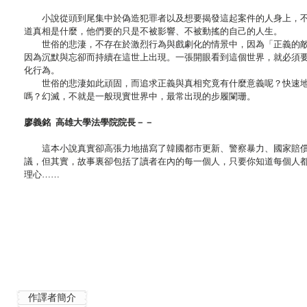
小說從頭到尾集中於偽造犯罪者以及想要揭發這起案件的人身上，不
道真相是什麼，他們要的只是不被影響、不被動搖的自己的人生。
世俗的悲淒，不存在於激烈行為與戲劇化的情景中，因為「正義的敵
因為沉默與忘卻而持續在這世上出現。一張開眼看到這個世界，就必須
化行為。
世俗的悲淒如此頑固，而追求正義與真相究竟有什麼意義呢？快速地
嗎？幻滅，不就是一般現實世界中，最常出現的步履闌珊。
廖義銘 高雄大學法學院院長－－
這本小說真實卻高張力地描寫了韓國都市更新、警察暴力、國家賠償
議，但其實，故事裏卻包括了讀者在內的每一個人，只要你知道每個人
理心……
作譯者簡介