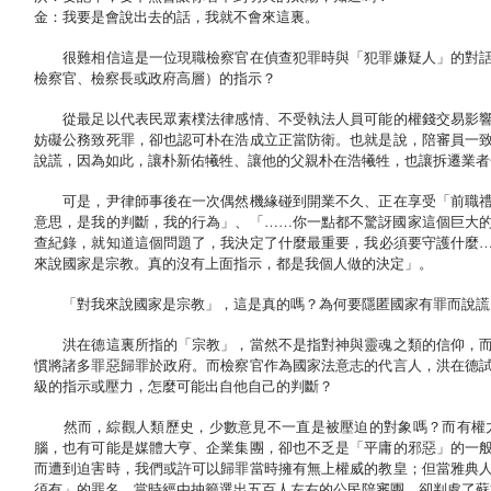
金：我要是會說出去的話，我就不會來這裏。
很難相信這是一位現職檢察官在偵查犯罪時與「犯罪嫌疑人」的對話
檢察官、檢察長或政府高層）的指示？
從最足以代表民眾素樸法律感情、不受執法人員可能的權錢交易影響
妨礙公務致死罪，卻也認可朴在浩成立正當防衛。也就是說，陪審員一
說謊，因為如此，讓朴新佑犧牲、讓他的父親朴在浩犧牲，也讓拆遷業者
可是，尹律師事後在一次偶然機緣碰到開業不久、正在享受「前職禮
意思，是我的判斷，我的行為」、「……你一點都不驚訝國家這個巨大
查紀錄，就知道這個問題了，我決定了什麼最重要，我必須要守護什麼
來說國家是宗教。真的沒有上面指示，都是我個人做的決定」。
「對我來說國家是宗教」，這是真的嗎？為何要隱匿國家有罪而說謊
洪在德這裏所指的「宗教」，當然不是指對神與靈魂之類的信仰，而
慣將諸多罪惡歸罪於政府。而檢察官作為國家法意志的代言人，洪在德
級的指示或壓力，怎麼可能出自他自己的判斷？
然而，綜觀人類歷史，少數意見不一直是被壓迫的對象嗎？而有權力
腦，也有可能是媒體大亨、企業集團，卻也不乏是「平庸的邪惡」的一
而遭到迫害時，我們或許可以歸罪當時擁有無上權威的教皇；但當雅典
須有」的罪名，當時經由抽籤選出五百人左右的公民陪審團，卻判處了蘇