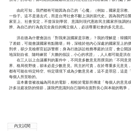
由此可知，我們都有可能因為自己的「心魔」（例如，國家是宗教、
一份子。這不是過去式，而是台灣社會不斷上演的當代史。因為我們沿
家至上、社會安定，不曾深刻學習、意識到現代憲政民主國家所強調的
辨、為自己的行為負完全責任的獨立個人，必須尊重社會的多元意志。
洪在德為什麼會說出「對我來說國家是宗教」？我的理解是：韓國同
了差錯，可能會讓國家有點難堪」時，深植於他內心深處的國家至上的
刑求，卻少見檢察官起訴警察；身為行政訴訟稅務專庭的法官，會公開
地深刻自省、隨時練習「大膽的假設，小心的求證」，人人都可能是洪在
在三人以上合議審判的案件中，不同意多數意見而撰寫的「不同意見
界、格局視野後，卻未必是少數意見。民主的可貴，在於尊重多元意見
都有可能在特定時空、特定環境下成為少數意見者，這不是罪惡，這是
每個人所至盼的。
這本書曾被改編為同名的電影，相較於電影所傳達「每個人的意見或
許多法庭攻防的情節，讓我們意識到自己隨時在面對良心與本能的戰爭，
內文試閱