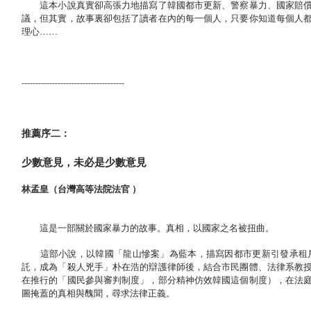
這本小說真實卻高張力地描寫了韓國都市更新、警察暴力、國家賠償
議，但其實，故事裏卻包括了讀者在內的每一個人，只要你知道每個人
理心……
-------------------------------------
推薦序二：
少數意見，未必是少數意見
林孟皇（台灣高等法院法官 ）
這是一部關於國家暴力的故事。真相，以國家之名被扭曲。
這部小說，以韓國「龍山慘案」為藍本，描寫因都市更新引發承租戶
託，成為「殺人兇手」朴在浩的辯護律師後，結合市民團體、法律系教
在推行的「國民參與審判制度」，部分精神仿效韓國這個制度），在法
圖掩蓋的真相與醜聞，尋求法律正義。