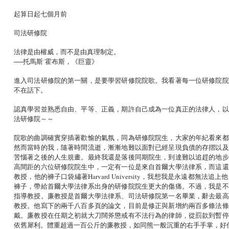
起算日起七個月前
司法研修院
法律是由權威，而不是由真理制定。
──托馬斯˙霍布斯，《巨靈》
進入司法研修院的第一關，是要學習研修院院歌。我看著每一位研修院院
不在話下。
認真學習並熟悉自由、平等、正義，期許自己成為一位真正的法律人，以
法研修院～～
院歌的曲調確實穿插著歡愉的氣氛，同為研修院院生，大家的年紀看來都
然而當時的我，隨著時間流逝，漸漸地難以面對已經呈現負債的存摺以及
苦惱著之後的人生規畫。最終我還是落後同期院生，到達難以追趕的地步
高間距的六位研修院院生中，一定有一位是來自首爾大學法律系，而這還
教授，他的褲子口袋繡著Harvard University，我想我是永遠
褲子，帶給首爾大學法律系出身的研修院院生更大的傷痛。不過，我是不
指導教授。廉教授是首爾大學法律系、司法研修院第一名畢業，辭去最高
教授。他寫下的兩千八百多頁的論文，目前是修正與新增約兩百多條法條
戴。廉教授在任期之初就大刀闊斧懲戒有不法行為的律師，從罰款到暫停
依舊犀利。體重超過一百公斤的廉教授，如同熊一般沉重的右手手掌，好