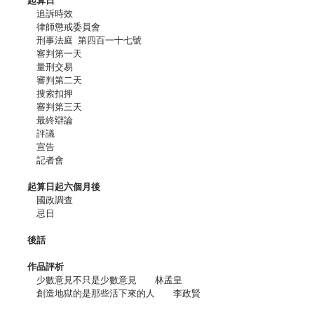
追訴時效
律師懲戒委員會
刑事法庭 第四百一十七號
審判第一天
量刑交易
審判第二天
搜索扣押
審判第三天
最終辯論
評議
宣告
記者會
起算日起六個月後
國政調查
忌日
後話
作品評析
少數意見不只是少數意見 林孟皇
創造地獄的是那些活下來的人 李政賢