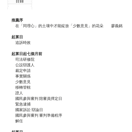
目錄
推薦序
在「同理心」的土壤中才能綻放「少數意見」的花朵 廖義銘
起算日
追訴時效
起算日起七個月前
司法研修院
公設辯護人
裁定申請
事實關係
少數意見
移轉管轄
證人
國民參與審判 陪審員擇定日
緊急逮捕
國家訴訟 辯論日
國民參與審判 審判準備程序
解任
起算日