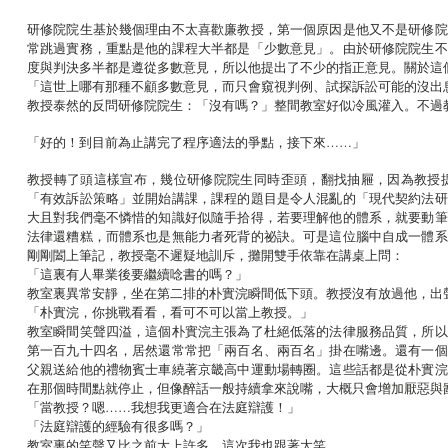
研修院院生基於幾個理由不太喜歡廉教授，第一個原因是他又不是研修院
常跳過實務，重點是他的課程大半都是「少數意見」。由於研修院院生不
度與判決多半都是遵從多數意見，所以他提出了不少的指正意見。關於這
「這世上哪有那種不顧多數意見，而只會窺視判例、試探訴訟可能的沒出
教授泰然的反問研修院院生：「沒有嗎？」整間教室好似冷風灌入。不過
「好的！到目前為止講完了程序適法的爭點，接下來……」
教授轉了頭這樣宣布，幾位研修院院生同時歪頭，翻找抽屜，因為教授
「有效訴訟策略」並開始講課，課程的題目是令人混亂的「現代契約法研
大且對我們毫不憐惜的知識好似隨手拾得，若要理解他的體系，就要動筆
法律還糟糕，而體系也是無能力者死背的祕訣。可是這位腦中自成一體系
剛剛闔上筆記，教授毫不遲疑地訓斥，攤開雙手依靠在講桌上問：
「這裏有人畢業後要繼續唸書的嗎？」
教室裏異常安靜，坐在第二排的朴實浣瞬間低下頭。教授沒有放過他，出
「朴實浣，你挑戰看看，看可不可以當上教授。」
教室瞬間笑聲四溢，這個朴實浣主張為了杜絕低落的法律服務品質，所以
第一百九十四名，居然還常常把「兩百名、兩百名」掛在嘴邊。還有一個
父親送給他的禮物賓士車繞著京畿高中運動場轉圈。這些話都是從朴實浣
在那個時間點就停止，但像醉話一般持續拿來說嘴，大概只會增加厭惡與
「當教授？嗯……我想我更適合在法庭辯護！」
「法庭辯護的經驗有很多嗎？」
教室裏的笑聲又比之前大上許多，這次我也跟著大笑。